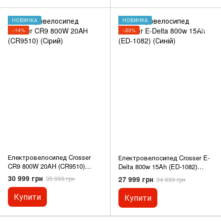
НОВИНКА
НОВИНКА
−14%
−20%
Електровелосипед Crosser
Електровелосипед Crosser E-
CR9 800W 20AH (CR9510)
Delta 800w 15Ah (ED-1082)
(Сірий)
(Синій)
30 999 грн
27 999 грн
35 999 грн
34 999 грн
Купити
Купити