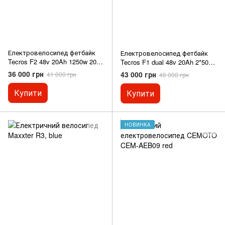
Електровелосипед фетбайк
Електровелосипед фетбайк
Tecros F2 48v 20Ah 1250w 20"
Tecros F1 dual 48v 20Ah 2*500w
45 км/год
20" 50 км/год
36 000 грн
43 000 грн
41 000 грн
46 000 грн
Купити
Купити
НОВИНКА