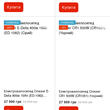
Купити
Купити
НОВИНКА
НОВИНКА
−20%
−3%
Електровелосипед Crosser E-
Електровелосипед Crosser
Delta 800w 15Ah (ED-1082)
CR1 500W (CR1051) (Чорний)
(Сірий)
27 999 грн
27 999 грн
34 999 грн
28 999 грн