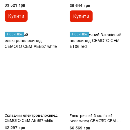
33 521 грн
36 644 грн
Купити
Купити
НОВИНКА
НОВИНКА
Складний електровелосипед
Електричний 3-колісний
CEMOTO CEM-AEB57 white
велосипед CEMOTO CEM-
ET06 red
42 297 грн
66 569 грн