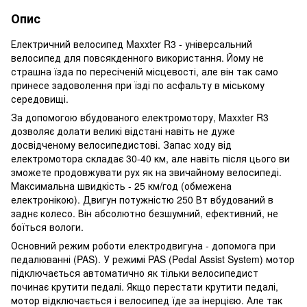
Опис
Електричний велосипед Maxxter R3 - універсальний
велосипед для повсякденного використання. Йому не
страшна їзда по пересіченій місцевості, але він так само
принесе задоволення при їзді по асфальту в міському
середовищі.
За допомогою вбудованого електромотору, Maxxter R3
дозволяє долати великі відстані навіть не дуже
досвідченому велосипедистові. Запас ходу від
електромотора складає 30-40 км, але навіть після цього ви
зможете продовжувати рух як на звичайному велосипеді.
Максимальна швидкість - 25 км/год (обмежена
електронікою). Двигун потужністю 250 Вт вбудований в
заднє колесо. Він абсолютно безшумний, ефективний, не
боїться вологи.
Основний режим роботи електродвигуна - допомога при
педалюванні (PAS). У режимі PAS (Pedal Assist System) мотор
підключається автоматично як тільки велосипедист
починає крутити педалі. Якщо перестати крутити педалі,
мотор відключається і велосипед їде за інерцією. Але так