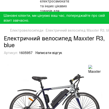
Шановні клієнти, ми цінуємо ваш час, попереджайте про свій
візит завчасно.
Електровелосипеди
Електричний велосипед Maxxter R3, b
Електричний велосипед Maxxter R3,
blue
Артикул:
1605957
Написати відгук