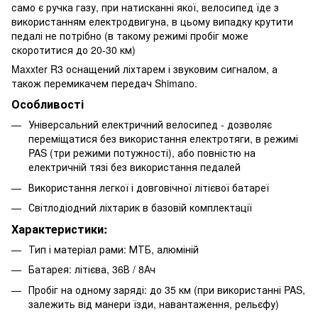
само є ручка газу, при натисканні якої, велосипед їде з
використанням електродвигуна, в цьому випадку крутити
педалі не потрібно (в такому режимі пробіг може
скоротитися до 20-30 км)
Maxxter R3 оснащений ліхтарем і звуковим сигналом, а
також перемикачем передач Shimano.
Особливості
Універсальний електричний велосипед - дозволяє
переміщатися без використання електротяги, в режимі
PAS (три режими потужності), або повністю на
електричній тязі без використання педалей
Використання легкої і довговічної літієвої батареї
Світлодіодний ліхтарик в базовій комплектації
Характеристики:
Тип і матеріал рами: МТБ, алюміній
Батарея: літієва, 36В / 8Ач
Пробіг на одному заряді: до 35 км (при використанні PAS,
залежить від манери їзди, навантаження, рельєфу)