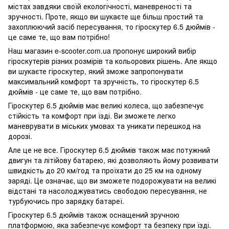
містах завдяки своїй екологічності, маневреності та
зручності. Проте, якщо ви шукаєте ще більш простий та
захоплюючий засіб пересування, то гіроскутер 6.5 дюймів -
це саме те, що вам потрібно!
Наш магазин e-scooter.com.ua пропонує широкий вибір
гіроскутерів різних розмірів та кольорових рішень. Але якщо
ви шукаєте гіроскутер, який зможе запропонувати
максимальний комфорт та зручність, то гіроскутер 6.5
дюймів - це саме те, що вам потрібно.
Гіроскутер 6.5 дюймів має великі колеса, що забезпечує
стійкість та комфорт при їзді. Ви зможете легко
маневрувати в міських умовах та уникати перешкод на
дорозі.
Але це не все. Гіроскутер 6.5 дюймів також має потужний
двигун та літійову батарею, які дозволяють йому розвивати
швидкість до 20 км/год та проїхати до 25 км на одному
заряді. Це означає, що ви зможете подорожувати на великі
відстані та насолоджуватись свободою пересування, не
турбуючись про зарядку батареї.
Гіроскутер 6.5 дюймів також оснащений зручною
платформою, яка забезпечує комфорт та безпеку при їзді.