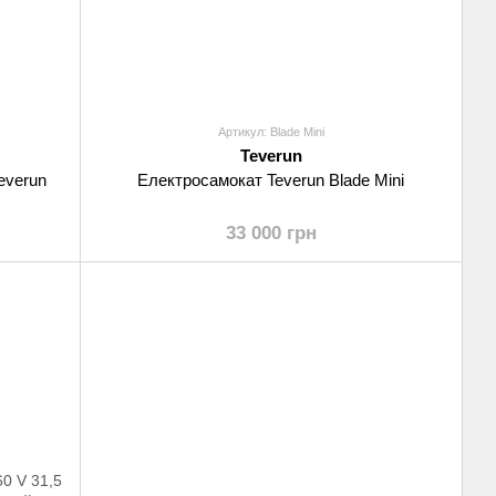
Артикул: Blade Mini
Teverun
everun
Електросамокат Teverun Blade Mini
33 000 грн