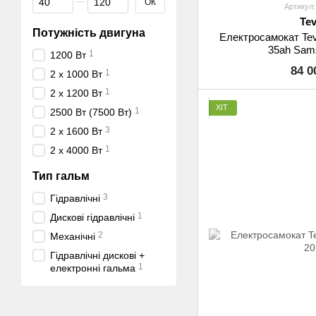
ОК
Артикул:
Te
Потужність двигуна
Електросамокат Tev
35ah Sam
1
1200 Вт
84 0
1
2 х 1000 Вт
1
2 х 1200 Вт
ХІТ
1
2500 Вт (7500 Вт)
3
2 x 1600 Вт
1
2 х 4000 Вт
Тип гальм
3
Гідравлічні
1
Дискові гідравлічні
2
Механічні
Гідравлічні дискові +
1
електронні гальма