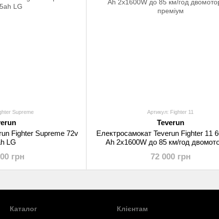
ghter Supreme
Артикул: Fighter 11
verun
Teverun
un Fighter Supreme 72v
Електросамокат Teverun Fighter 11 6
ah LG
Ah 2x1600W до 85 км/год двомот
преміум
000 грн
72 000 грн
Каталог
Клієнтам