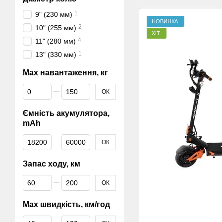
1
9" (230 мм)
НОВИНКА
2
10" (255 мм)
ХІТ
4
11" (280 мм)
1
13" (330 мм)
Mаx навантаження, кг
Від Mаx навантаження, кг
До Mаx навантаження, кг
ОК
Ємність акумулятора,
mAh
Від Ємність акумулятора, mAh
До Ємність акумулятора, mAh
ОК
Запас ходу, км
Від Запас ходу, км
До Запас ходу, км
ОК
Маx швидкість, км/год
Від Маx швидкість, км/год
До Маx швидкість, км/год