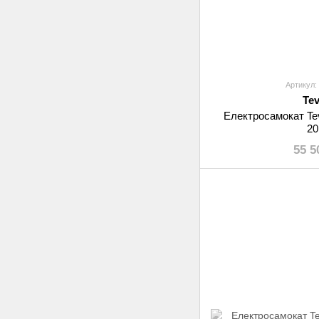
Артикул: 
Te
Електросамокат Tev
20
55 5