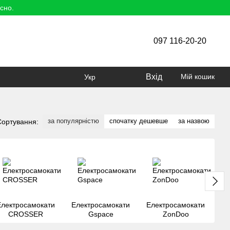
сно.
097 116-20-20
Вхід
Мій кошик
Укр
за популярністю
спочатку дешевше
за назвою
Сортування:
Електросамокати
Електросамокати
Електросамокати
Ел
CROSSER
Gspace
ZonDoo