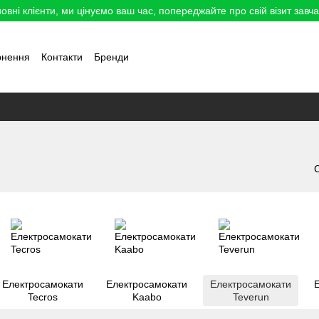
овні клієнти, ми цінуємо ваш час, попереджайте про свій візит завча
рнення
Контакти
Бренди
Електросамокати
Електросамокати
Електросамокати
Tecros
Kaabo
Teverun