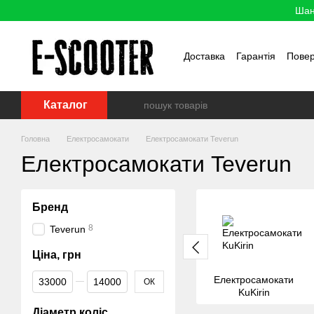
Перейти до основного контенту
Шан
Доставка
Гарантія
Пове
Каталог
Головна
Електросамокати
Електросамокати Teverun
Електросамокати Teverun
Бренд
8
Teverun
Ціна, грн
Від Ціна, грн
До Ціна, грн
Електросамокати
ОК
KuKirin
Діаметр коліс