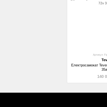
Артикул: Fi
Te
Електросамокат Tever
35
140 