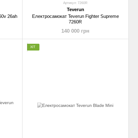
Артикул: 7260R
Teverun
60v 26ah
Електросамокат Teverun Fighter Supreme
7260R
140 000 грн
ХІТ