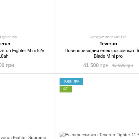
Fighter Mini
Артикул: Blade Mini Pro
verun
Teverun
erun Fighter Mini 52v
Повнопривідний електросамокат T
.8ah
Blade Mini pro
00 грн
41 500 грн
43 000 грн
НОВИНКА
ХІТ