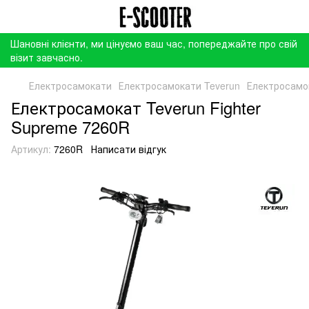
Шановні клієнти, ми цінуємо ваш час, попереджайте про свій
візит завчасно.
Електросамокати
Електросамокати Teverun
Електросамок
Електросамокат Teverun Fighter
Supreme 7260R
Артикул:
7260R
Написати відгук