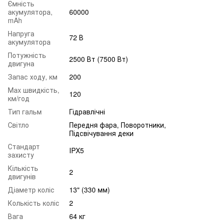
Ємність
акумулятора,
60000
mAh
Напруга
72 В
акумулятора
Потужність
2500 Вт (7500 Вт)
двигуна
Запас ходу, км
200
Маx швидкість,
120
км/год
Тип гальм
Гідравлічні
Світло
Передня фара, Поворотники,
Підсвічування деки
Стандарт
IPX5
захисту
Кількість
2
двигунів
Діаметр коліс
13" (330 мм)
Колькість коліс
2
Вага
64 кг