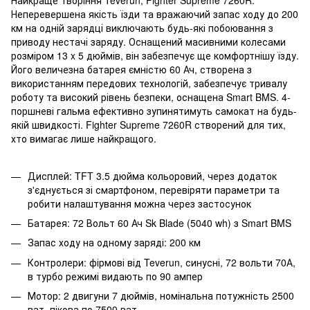
Неперевершена якість їзди та вражаючий запас ходу до 200
км на одній зарядці виключають будь-які побоювання з
приводу нестачі заряду. Оснащений масивними колесами
розміром 13 x 5 дюймів, він забезпечує ще комфортнішу їзду.
Його величезна батарея ємністю 60 Ач, створена з
використанням передових технологій, забезпечує тривалу
роботу та високий рівень безпеки, оснащена Smart BMS. 4-
поршневі гальма ефективно зупинятимуть самокат на будь-
якій швидкості. Fighter Supreme 7260R створений для тих,
хто вимагає лише найкращого.
Дисплей: TFT 3.5 дюйма кольоровий, через додаток
з'єднується зі смартфоном, перевіряти параметри та
робити налаштування можна через застосунок
Батарея: 72 Вольт 60 Ач Sk Blade (5040 wh) з Smart BMS
Запас ходу на одному заряді: 200 км
Контролери: фірмові від Teverun, синусні, 72 вольти 70А,
в турбо режимі видають по 90 ампер
Мотор: 2 двигуни 7 дюймів, номінальна потужність 2500
ват, пікова по 7500 ват