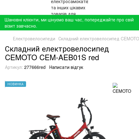
Шановні клієнти, ми цінуємо ваш час, попереджайте про свій
візит завчасно.
Електровелосипеди
Складний електровелосипед CEMOTO
Складний електровелосипед
CEMOTO CEM-AEB01S red
Артикул:
277666red
Написати відгук
НОВИНКА