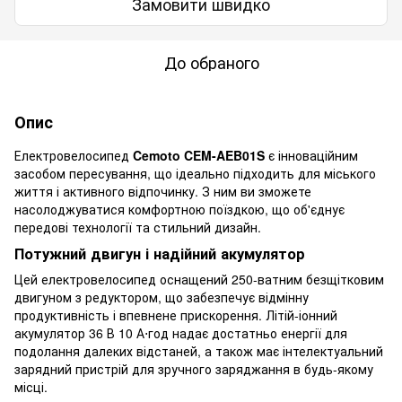
Замовити швидко
До обраного
Опис
Електровелосипед
Cemoto CEM-AEB01S
є інноваційним
засобом пересування, що ідеально підходить для міського
життя і активного відпочинку. З ним ви зможете
насолоджуватися комфортною поїздкою, що об'єднує
передові технології та стильний дизайн.
Потужний двигун і надійний акумулятор
Цей електровелосипед оснащений 250-ватним безщітковим
двигуном з редуктором, що забезпечує відмінну
продуктивність і впевнене прискорення. Літій-іонний
акумулятор 36 В 10 А⋅год надає достатньо енергії для
подолання далеких відстаней, а також має інтелектуальний
зарядний пристрій для зручного заряджання в будь-якому
місці.