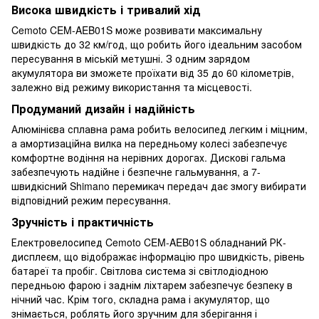
Висока швидкість і тривалий хід
Cemoto CEM-AEB01S може розвивати максимальну
швидкість до 32 км/год, що робить його ідеальним засобом
пересування в міській метушні. З одним зарядом
акумулятора ви зможете проїхати від 35 до 60 кілометрів,
залежно від режиму використання та місцевості.
Продуманий дизайн і надійність
Алюмінієва сплавна рама робить велосипед легким і міцним,
а амортизаційна вилка на передньому колесі забезпечує
комфортне водіння на нерівних дорогах. Дискові гальма
забезпечують надійне і безпечне гальмування, а 7-
швидкісний Shimano перемикач передач дає змогу вибирати
відповідний режим пересування.
Зручність і практичність
Електровелосипед Cemoto CEM-AEB01S обладнаний РК-
дисплеєм, що відображає інформацію про швидкість, рівень
батареї та пробіг. Світлова система зі світлодіодною
передньою фарою і заднім ліхтарем забезпечує безпеку в
нічний час. Крім того, складна рама і акумулятор, що
знімається, роблять його зручним для зберігання і