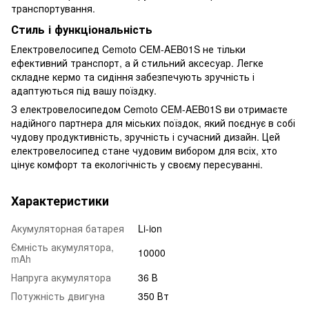
транспортування.
Стиль і функціональність
Електровелосипед Cemoto CEM-AEB01S не тільки
ефективний транспорт, а й стильний аксесуар. Легке
складне кермо та сидіння забезпечують зручність і
адаптуються під вашу поїздку.
З електровелосипедом Cemoto CEM-AEB01S ви отримаєте
надійного партнера для міських поїздок, який поєднує в собі
чудову продуктивність, зручність і сучасний дизайн. Цей
електровелосипед стане чудовим вибором для всіх, хто
цінує комфорт та екологічність у своєму пересуванні.
Характеристики
Акумуляторная батарея
Li-ion
Ємність акумулятора,
10000
mAh
Напруга акумулятора
36 В
Потужність двигуна
350 Вт