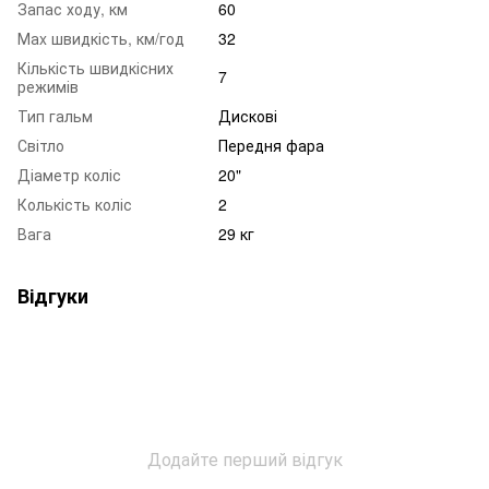
Запас ходу, км
60
Маx швидкість, км/год
32
Кількість швидкісних
7
режимів
Тип гальм
Дискові
Світло
Передня фара
Діаметр коліс
20"
Колькість коліс
2
Вага
29 кг
Відгуки
Додайте перший відгук