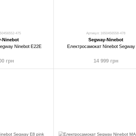
650456552-475
Артикул: 1650456558-478
-Ninebot
Segway-Ninebot
egway Ninebot E22E
Електросамокат Ninebot Segway
00 грн
14 999 грн