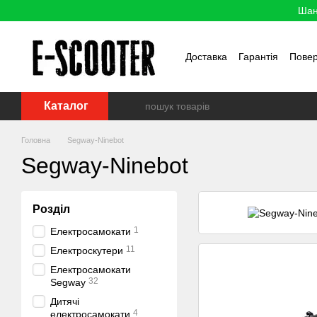
Перейти до основного контенту
Шан
Доставка
Гарантія
Пове
Каталог
Головна
Segway-Ninebot
Segway-Ninebot
Розділ
1
Електросамокати
11
Електроскутери
Електросамокати
32
Segway
Дитячі
4
електросамокати