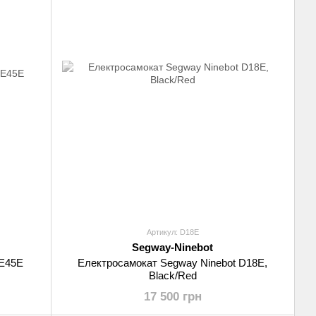
Артикул: D18E
Segway-Ninebot
 E45E
Електросамокат Segway Ninebot D18E,
Black/Red
17 500 грн