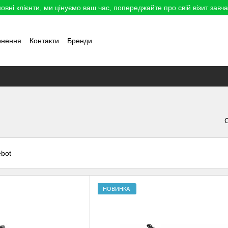
овні клієнти, ми цінуємо ваш час, попереджайте про свій візит завча
рнення
Контакти
Бренди
НОВИНКА