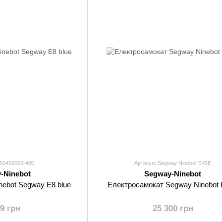
650456563-480
Артикул: Segway Ninebot E45E
-Ninebot
Segway-Ninebot
nebot Segway E8 blue
Електросамокат Segway Ninebot
99 грн
25 300 грн