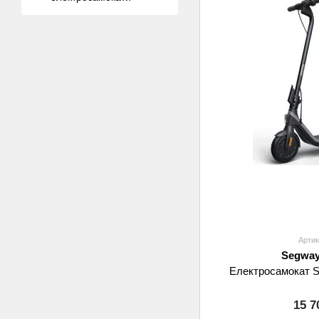
Артик
Segway
Електросамокат S
15 7