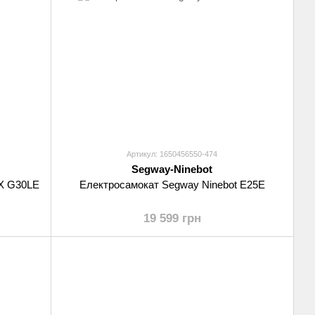
Артикул: 1650456550-474
Segway-Ninebot
AX G30LE
Електросамокат Segway Ninebot E25E
19 599 грн