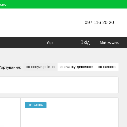
сно.
097 116-20-20
Вхід
Мій кошик
Укр
за популярністю
спочатку дешевше
за назвою
Сортування:
НОВИНКА