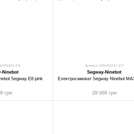
650456561-479
Артикул: 1650456547-473
-Ninebot
Segway-Ninebot
nebot Segway E8 pink
Електросамокат Segway Ninebot M
99 грн
29 000 грн