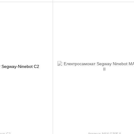
кул: С2
Артикул: MAX G30E II