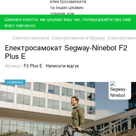
Шановні клієнти, ми цінуємо ваш час, попереджайте про свій
візит завчасно.
Електросамокати
Електросамокати Segway
Електросамок
Електросамокат Segway-Ninebot F2
Plus E
Артикул:
F2 Plus E
Написати відгук
НОВИНКА