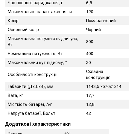
Час повного заряджання, г
6,5
Максимальне навантаження, кг
120
Колір
Помаранчевий
Основний колір
Чорний
Максимальна потужність двигуна,
800
Вт
Номінальна потужність, Вт
400
Максимальний кут підйому, °
20
Складна
Особливості конструкції
конструкція
Габарити (ДхШхВ), мм
1143,5 х570х1214
Вага, кг
17,7
Місткість батареї, А/г
12,8
Напруга батареї, Вольт
42
Додаткові характеристики
Колеса
10"