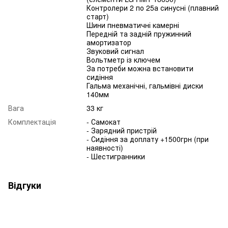
Контролери 2 по 25а синусні (плавний
старт)
Шини пневматичні камерні
Передній та задній пружинний
амортизатор
Звуковий сигнал
Вольтметр із ключем
За потреби можна встановити
сидіння
Гальма механічні, гальмівні диски
140мм
Вага
33 кг
Комплектація
- Самокат
- Зарядний пристрій
- Сидіння за доплату +1500грн (при
наявності)
- Шестигранники
Відгуки