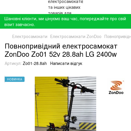
Шановні клієнти, ми цінуємо ваш час, попереджайте про свій
візит завчасно.
Електросамокати
Електросамокати ZonDoo
Повнопривідн
Повнопривідний електросамокат
ZonDoo Zo01 52v 28.8ah LG 2400w
Артикул:
Zo01-28.8ah
Написати відгук
НОВИНКА