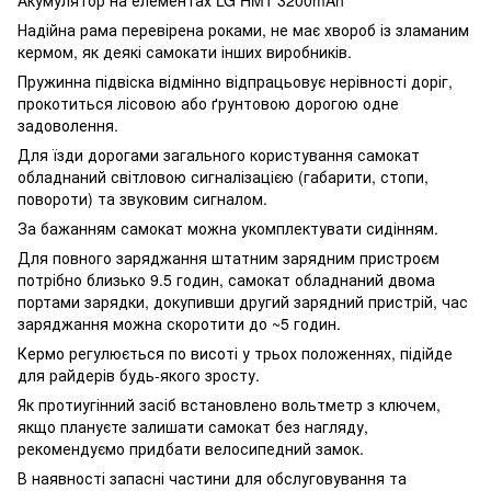
Надійна рама перевірена роками, не має хвороб із зламаним
кермом, як деякі самокати інших виробників.
Пружинна підвіска відмінно відпрацьовує нерівності доріг,
прокотиться лісовою або ґрунтовою дорогою одне
задоволення.
Для їзди дорогами загального користування самокат
обладнаний світловою сигналізацією (габарити, стопи,
повороти) та звуковим сигналом.
За бажанням самокат можна укомплектувати сидінням.
Для повного заряджання штатним зарядним пристроєм
потрібно близько 9.5 годин, самокат обладнаний двома
портами зарядки, докупивши другий зарядний пристрій, час
заряджання можна скоротити до ~5 годин.
Кермо регулюється по висоті у трьох положеннях, підійде
для райдерів будь-якого зросту.
Як протиугінний засіб встановлено вольтметр з ключем,
якщо плануєте залишати самокат без нагляду,
рекомендуємо придбати велосипедний замок.
В наявності запасні частини для обслуговування та