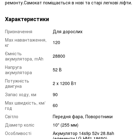
ремонту.Самокат поміщається в нові та старі легкові ліфти.
Характеристики
Призначення
Для дорослих
Mаx навантаження,
120
кг
Ємність
28800
акумулятора, mAh
Напруга
52 В
акумулятора
Потужність
2 х 1200 Вт
двигуна
Запас ходу, км
90
Маx швидкість, км/
60
год
Світло
Передня фара, Поворотники
Діаметр коліс
10" (255 мм)
Особливості
Акумулятор 14s9p 52v 28.8ah
(елементи LG HM1 18650)