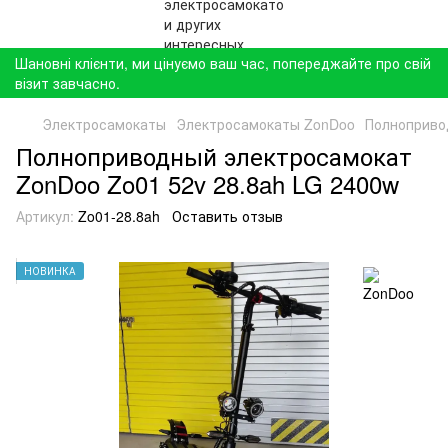
Шановні клієнти, ми цінуємо ваш час, попереджайте про свій
візит завчасно.
Электросамокаты
Электросамокаты ZonDoo
Полноприво
Полноприводный электросамокат
ZonDoo Zo01 52v 28.8ah LG 2400w
Артикул:
Zo01-28.8ah
Оставить отзыв
НОВИНКА