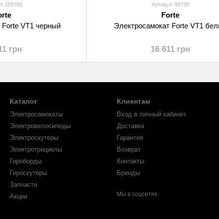
л: 109786
Артикул: 98738
orte
Forte
 Forte VT1 черный
Электросамокат Forte VT1 бе
11 грн
16 611 грн
Каталог
Клиентам
Электросамокаты
Вход в личный кабинет
Электровелосипеды
Доставка
Электроскутеры
Гарантия
Электротрициклы
Возврат
Гироборды
Контакты
Гироскутеры
Бренды
Запчасти
Мы в соцсетях
Акции