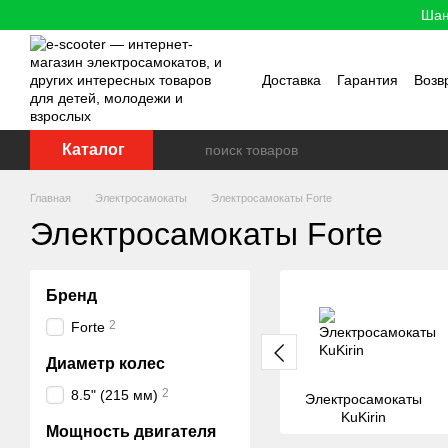
Перейти к основному контенту
Шан
Доставка
Гарантия
Возв
Каталог
Главная
Электросамокаты
Электросамокаты Forte
Электросамокаты Forte
Бренд
2
Forte
Диаметр колес
2
8.5" (215 мм)
Электросамокаты
KuKirin
Мощность двигателя