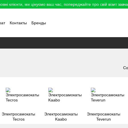
овні клієнти, ми цінуємо ваш час, попереджайте про свій візит завча
рат
Контакты
Бренды
Со
Электросамокаты
Электросамокаты
Электросамокаты
Tecros
Kaabo
Teverun