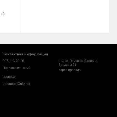
лый
Контактная информация
097 116-20-20
г. Киев, Проспект Степана
Бандэры 21
Перезвонить вам?
Карта проезда
escooter
e-scooter@ukr.net