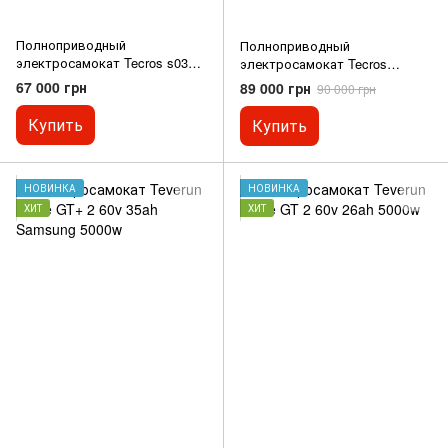
Полноприводный
Полноприводный
электросамокат Tecros s03
электросамокат Tecros
Samsung 40Ah 2025г
Limousine 8000w 60v 60ah
67 000 грн
89 000 грн
90 000 грн
Prismatic
Купить
Купить
НОВИНКА
НОВИНКА
ХИТ
ХИТ