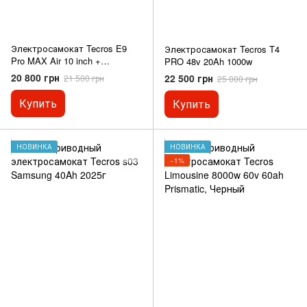
Электросамокат Tecros E9
Электросамокат Tecros T4
Pro MAX Air 10 inch +
PRO 48v 20Ah 1000w
амортизатор 2025г
20 800 грн
22 500 грн
21 500 грн
25 000 грн
Купить
Купить
НОВИНКА
НОВИНКА
−1%