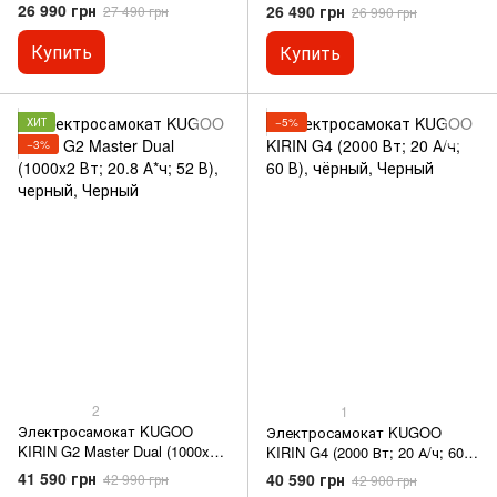
26 990 грн
26 490 грн
27 490 грн
26 990 грн
Купить
Купить
ХИТ
−5%
−3%
2
1
Электросамокат KUGOO
Электросамокат KUGOO
KIRIN G2 Master Dual (1000x2
KIRIN G4 (2000 Вт; 20 А/ч; 60
Вт; 20.8 А*ч; 52 В), черный
В), чёрный
41 590 грн
40 590 грн
42 990 грн
42 900 грн