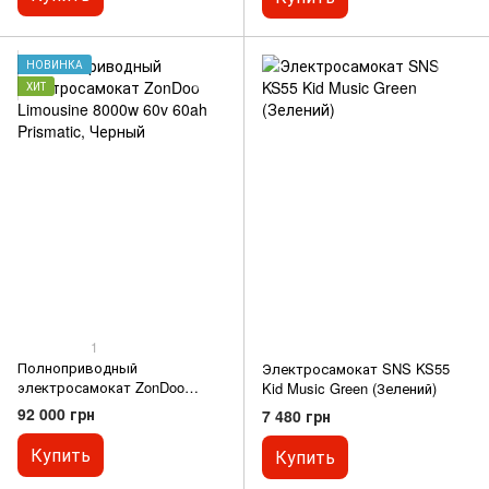
НОВИНКА
ХИТ
1
Полноприводный
Электросамокат SNS KS55
электросамокат ZonDoo
Kid Music Green (Зелений)
Limousine 8000w 60v 60ah
92 000 грн
7 480 грн
Prismatic
Купить
Купить