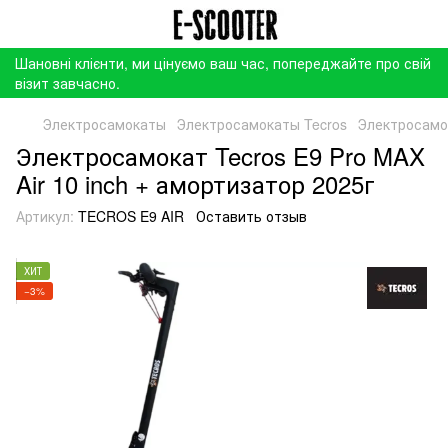
Шановні клієнти, ми цінуємо ваш час, попереджайте про свій
візит завчасно.
Электросамокаты
Электросамокаты Tecros
Электросамок
Электросамокат Tecros E9 Pro MAX
Air 10 inch + амортизатор 2025г
Артикул:
TECROS E9 AIR
Оставить отзыв
ХИТ
−3%