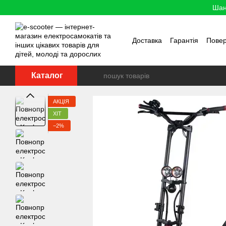
Перейти до основного контенту
Шан
Доставка
Гарантія
Пове
Каталог
АКЦІЯ
ХІТ
−2%