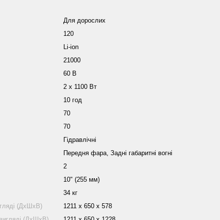
Для дорослих
120
Li-ion
21000
60 В
2 х 1100 Вт
10 год
70
70
Гідравлічні
Передня фара, Задні габаритні вогні
2
10" (255 мм)
34 кг
игляді (ДхШхВ)
1211 x 650 x 578
 вигляді (ДхШхВ)
1211 x 650 x 1228