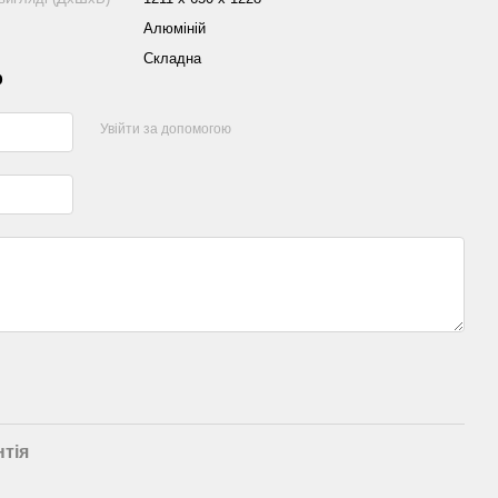
Алюміній
Складна
р
Увійти за допомогою
нтія