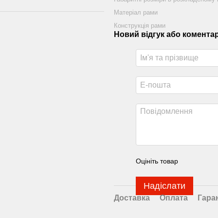
Матеріал рами
Конструкція рами
Новий відгук або комента
Оцініть товар
Надіслати
Доставка
Оплата
Гара