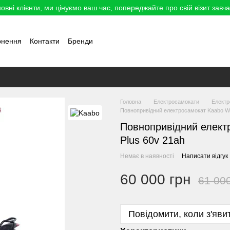
овні клієнти, ми цінуємо ваш час, попереджайте про свій візит завча
рнення
Контакти
Бренди
Головна
Електросамокати
Електр
Повнопривідний електросамокат Kaabo Wol
Повнопривідний електр
Plus 60v 21ah
Немає в наявності
Написати відгук
60 000 грн
61 00
Повідомити, коли з'яви