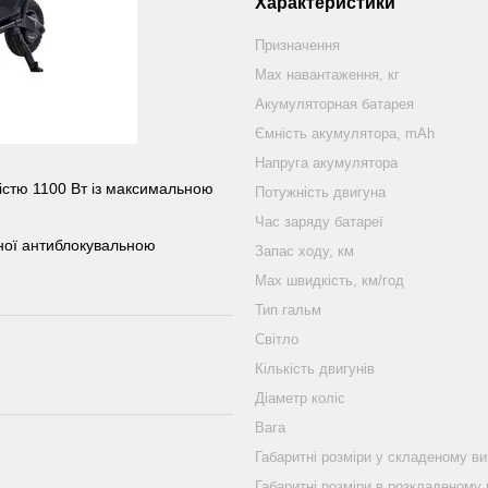
Характеристики
Призначення
Mаx навантаження, кг
Акумуляторная батарея
Ємність акумулятора, mAh
Напруга акумулятора
істю 1100 Вт із максимальною
Потужність двигуна
Час заряду батареї
ної антиблокувальною
Запас ходу, км
Маx швидкість, км/год
Тип гальм
Світло
Кількість двигунів
Діаметр коліс
Вага
Габаритні розміри у складеному в
Габаритні розміри в розкладеному