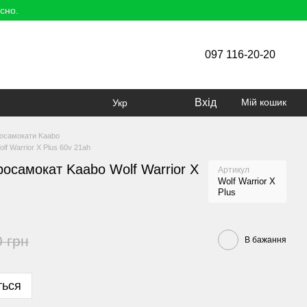
сно.
097 116-20-20
Вхід
Мій кошик
Укр
осамокати Kaabo
f Warrior X Plus 60v 21ah
осамокат Kaabo Wolf Warrior X
Артикул
Wolf Warrior X
Plus
0 грн
В бажання
ться