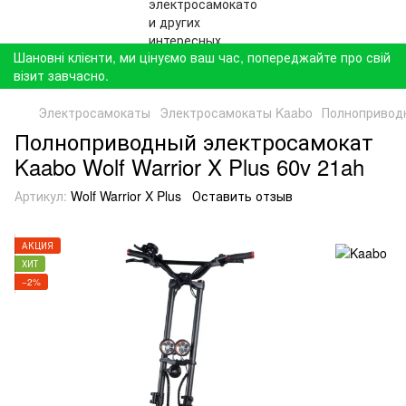
Шановні клієнти, ми цінуємо ваш час, попереджайте про свій
візит завчасно.
Электросамокаты
Электросамокаты Kaabo
Полноприводн
Полноприводный электросамокат
Kaabo Wolf Warrior X Plus 60v 21ah
Артикул:
Wolf Warrior X Plus
Оставить отзыв
АКЦИЯ
ХИТ
−2%