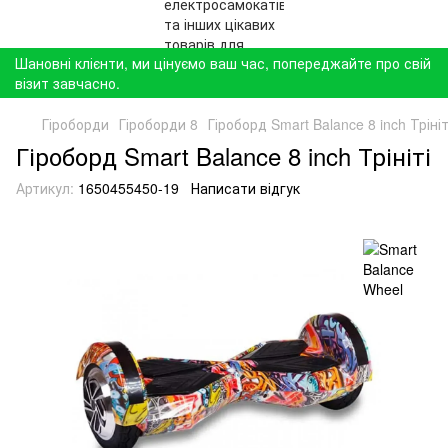
Шановні клієнти, ми цінуємо ваш час, попереджайте про свій
візит завчасно.
Гіроборди
Гіроборди 8
Гіроборд Smart Balance 8 inch Трініт
Гіроборд Smart Balance 8 inch Трініті
Артикул:
1650455450-19
Написати відгук