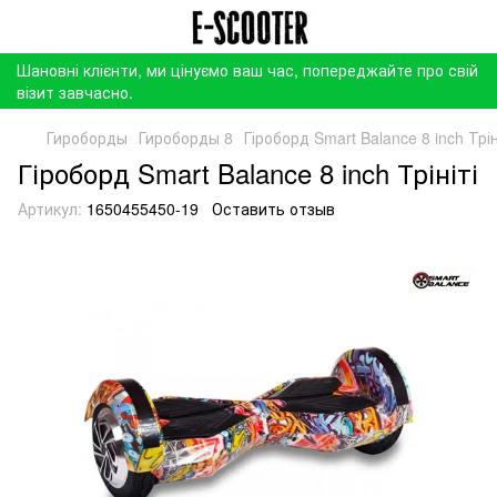
Шановні клієнти, ми цінуємо ваш час, попереджайте про свій
візит завчасно.
Гироборды
Гироборды 8
Гіроборд Smart Balance 8 inch Трін
Гіроборд Smart Balance 8 inch Трініті
Артикул:
1650455450-19
Оставить отзыв