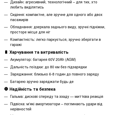
Дизайн: агресивний, технологічний – для тих, хто
любить виділятись
Сидіння: компактне, але зручне для одного або двох
пасажирів
Обладнання: дзеркала заднього виду, зручні підніжки,
просторе місце для ніг
Компактність: легко паркується, зручно зберігати в
гаражі
🔋 Харчування та витривалість
Акумулятор: батарея 60V 20Ah (AGM)
Дальність поїздки: до 80 км без підзарядки
Заряджання: близько 6-8 годин до повного заряду
Батарею зручно заряджати будь-де
🛑 Надійність та безпека
Гальма: дискові спереду та ззаду — миттєва реакція
Підвіска: м'які амортизатори – поглинають удари від
нерівностей