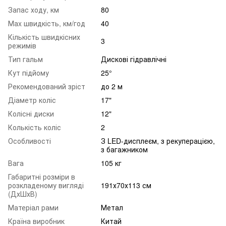
Запас ходу, км
80
Маx швидкість, км/год
40
Кількість швидкісних
3
режимів
Тип гальм
Дискові гідравлічні
Кут підйому
25°
Рекомендований зріст
до 2 м
Діаметр коліс
17"
Колісні диски
12"
Колькість коліс
2
Особливості
З LED-дисплеєм, з рекуперацією,
з багажником
Вага
105 кг
Габаритні розміри в
розкладеному вигляді
191х70х113 см
(ДхШхВ)
Матеріал рами
Метал
Країна виробник
Китай