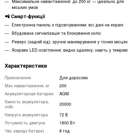
Максимальне навантаження: до 200 кг — ідеально для
міських умов
📲 Смарт-функції
Електронна панель з підсвічуванням: всі дані на екрані
Вбудована сигналізація та блокування коліс
Реверс (задній хід): зручне маневрування у тісних місцях
Яскраве LED-освітлення: видно здалеку, навіть у темряві
Характеристики
Призначення
Для дорослих
Mаx навантаження, кг
200
Акумуляторная батарея
AGM
Ємність акумулятора,
20000
mAh
Напруга акумулятора
72 В
Потужність двигуна
1800 Вт
Час заряду батареї
8 год