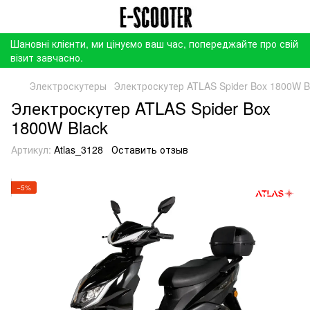
Шановні клієнти, ми цінуємо ваш час, попереджайте про свій
візит завчасно.
Электроскутеры
Электроскутер ATLAS Spider Box 1800W B
Электроскутер ATLAS Spider Box
1800W Black
Артикул:
Atlas_3128
Оставить отзыв
−5%