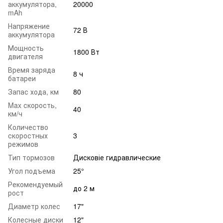
аккумулятора,
20000
mAh
Напряжение
72 В
аккумулятора
Мощность
1800 Вт
двигателя
Время заряда
8 ч
батареи
Запас хода, км
80
Max скорость,
40
км/ч
Количество
скоростных
3
режимов
Тип тормозов
Дисковіе гидравлические
Угол подъема
25°
Рекомендуемый
до 2 м
рост
Диаметр колес
17"
Колесные диски
12"