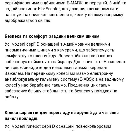
сертифікованими відбивачами E-MARK на передній, бічній та
задній частинах KickScooter, що дозволяє легко помітити
вас в умовах низької освітленості, коли у вашому напрямку
відображається світло.
Безпека та комфорт завдяки великим шинам
Усі моделі серії D оснащені 10-дюймовими великими
пневматичними шинами з камерами, що забезпечують
комфортну та плавну Їзду. Зносостійка нитка в шинах
забезпечує стійкість та найкращу Довговічність. На колесах
ви також знайдете два незалежні гальма, керовані
Важелем. На передньому колесі ми маємо електронну
антиблокувальну гальмівну систему (E-ABS); а на задньому
колесі у нас барабанне гальмо. Поєднання цих гальм
забезпечує більшу стабільність та безпеку у поїздках на
роботу.
Кілька варіантів для перегляду на зручній для читання
панелі приладів
Усі моделі Ninebot серії D оснащені повнокольоровим