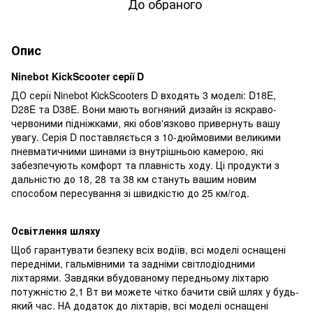
До обраного
Опис
Ninebot KickScooter серії D
ДО серії Ninebot KickScooters D входять 3 моделі: D18E,
D28E та D38E. Вони мають вогняний дизайн із яскраво-
червоними підніжками, які обов'язково привернуть вашу
увагу. Серія D поставляється з 10-дюймовими великими
пневматичними шинами із внутрішньою камерою, які
забезпечують комфорт та плавність ходу. Ці продукти з
дальністю до 18, 28 та 38 км стануть вашим новим
способом пересування зі швидкістю до 25 км/год.
Освітлення шляху
Щоб гарантувати безпеку всіх водіїв, всі моделі оснащені
передніми, гальмівними та задніми світлодіодними
ліхтарями. Завдяки вбудованому передньому ліхтарю
потужністю 2,1 Вт ви можете чітко бачити свій шлях у будь-
який час. НА додаток до ліхтарів, всі моделі оснащені