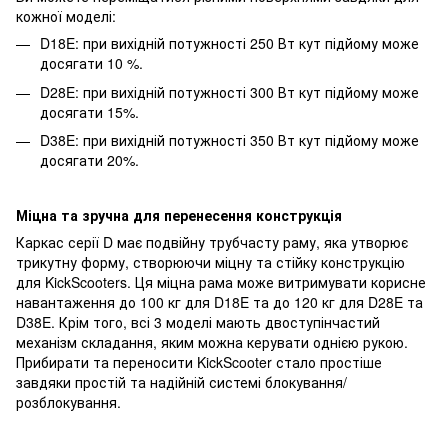
кожної моделі:
D18E: при вихідній потужності 250 Вт кут підйому може
досягати 10 %.
D28E: при вихідній потужності 300 Вт кут підйому може
досягати 15%.
D38E: при вихідній потужності 350 Вт кут підйому може
досягати 20%.
Міцна та зручна для перенесення конструкція
Каркас серії D має подвійну трубчасту раму, яка утворює
трикутну форму, створюючи міцну та стійку конструкцію
для KickScooters. Ця міцна рама може витримувати корисне
навантаження до 100 кг для D18E та до 120 кг для D28E та
D38E. Крім того, всі 3 моделі мають двоступінчастий
механізм складання, яким можна керувати однією рукою.
Прибирати та переносити KickScooter стало простіше
завдяки простій та надійній системі блокування/
розблокування.