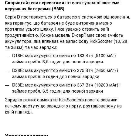
Скористайтеся перевагами інтелектуальної системи
керування батареями (BMS)
Серія D поставляється з батареєю з системою відновлення,
яка гарантує, що батарея не буде витрачена марно
протягом усього шляху, і яка уважно стежить за її
продуктивністю. Кожна модель D-серії має свою ємність
акумулятора, яка впливає на запас ходу KickScooter (18, 28
та 38 км) та час зарядки:
D18E: має акумулятор ємністю 183 Втч (5100 мАг)
займає прибл. 3,5 годин для повної зарядки.
D28E: має акумулятор ємністю 275 Втч (7650 мАг) і
займає прибл. 5 годин для повної зарядки
D38E: має акумулятор ємністю 367 Втч (10200 мАг) і
займає прибл. 6,5 годин для повної зарядки
Зарядка різних самокатів KickScooters проста завдяки
легкому доступу до зарядного порту, розташованому на
їхній підніжці.
Характеристики