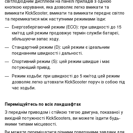
світлодіодним дисплеєм на панелі приладів з однією
кнопкою керування, яка дозволяє легко вмикати та
вимикати KickScooter, вмикати та вимикати переднє світло
та перемикатися між наступними режимами їзди:
Енергозберігаючий режим (ECO): при швидкості до 15
км/год цей режим продовжує термін служби батареї,
збільшуючи запас ходу.
Стандартний режим (D): цей режим є ідеальним
поєднанням швидкості і дальності.
Спортивний режим (S): цей режим швидше і має
потужніший привід.
Режим ходьби: при швидкості до 5 км/год цей режим
дозволяє легко штовхати KickScooter поруч із собою під
час ходьби.
Переміщуйтесь по всіх ландшафтах
З переднім приводом і стійкою тягою двигуна, показаної у
вихідній потужності KickScooters, ви можете їздити будь-
якими типами місцевості.
Ви можете переміщатися різними поверхнями завдяки для