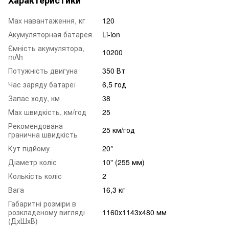
Mаx навантаження, кг
120
Акумуляторная батарея
Li-ion
Ємність акумулятора,
10200
mAh
Потужність двигуна
350 Вт
Час заряду батареї
6,5 год
Запас ходу, км
38
Маx швидкість, км/год
25
Рекомендована
25 км/год
гранична швидкість
Кут підйому
20°
Діаметр коліс
10" (255 мм)
Колькість коліс
2
Вага
16,3 кг
Габаритні розміри в
розкладеному вигляді
1160х1143х480 мм
(ДхШхВ)