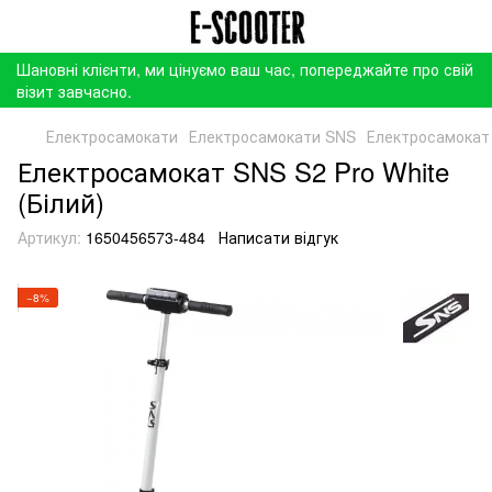
Шановні клієнти, ми цінуємо ваш час, попереджайте про свій
візит завчасно.
Електросамокати
Електросамокати SNS
Електросамокат 
Електросамокат SNS S2 Pro White
(Білий)
Артикул:
1650456573-484
Написати відгук
−8%