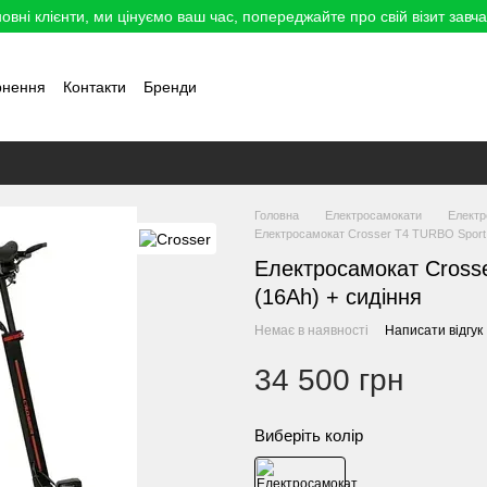
овні клієнти, ми цінуємо ваш час, попереджайте про свій візит завча
рнення
Контакти
Бренди
Головна
Електросамокати
Елект
Електросамокат Crosser T4 TURBO Sport Ai
Електросамокат Crosse
(16Ah) + сидіння
Немає в наявності
Написати відгук
34 500 грн
Виберіть колір