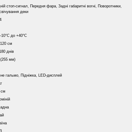
ній стоп-сигнал, Передня фара, Задні габаритні вогні, Поворотники,
свічування деки
4
 -10°С до +40°С
 120 см
180 днів
 (255 мм)
не гальмо, Підніжка, LED-дисплей
кг
 см
міній
ладна
ай
аїна
3