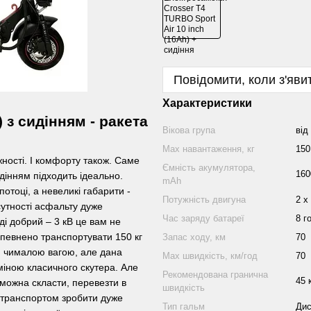
Повідомити, коли з'яви
Характеристики
) з сидінням - ракета
Вікова група
від
Mаx навантаження, кг
150
ужності. І комфорту також. Саме
Ємність акумулятора,
160
идінням підходить ідеально.
mAh
тоці, а невеликі габарити -
Потужність двигуна
2 х
дсутності асфальту дуже
Час заряду батареї
8 г
ді добрий – 3 кВ це вам не
впевнено транспортувати 150 кг
Запас ходу, км
70
ся чималою вагою, але дана
Маx швидкість, км/год
70
міною класичного скутера. Але
Рекомендована гранична
45 
 можна скласти, перевезти в
швидкість
м транспортом зробити дуже
Тип гальм
Дис