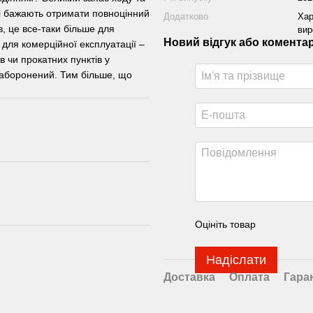
кі бажають отримати повноцінний
Додатково
Хар
в, це все-таки більше для
вир
Новий відгук або комента
р для комерційної експлуатації –
в чи прокатних пунктів у
 заборонений. Тим більше, що
Оцініть товар
Надіслати
Доставка
Оплата
Гара