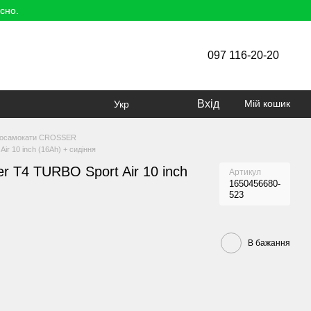
сно.
097 116-20-20
Вхід
Мій кошик
Укр
росамокати CROSSER
r 10 inch (16Ah) + сидіння
r T4 TURBO Sport Air 10 inch
Артикул
1650456680-
523
В бажання