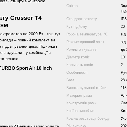
наявність круїз-контролю.
Світло
Зад
Під
ату Crosser T4
Стандарт захисту
IP5
ням
Кут підйому
20°
лектромотор на 2000 Вт - так, тут
Робоча температура, °C
від
прилади – повний комплект, ви
Рекомендований зріст
від
 підсвічування деки. Підніжка і
Режим очікування
до 
 згадували - у комбінації з
Діаметр коліс
10"
та легкою.
Колькість коліс
2
URBO Sport Air 10 inch
Особливості
Руч
Вага
28 
Висота рульової стійки
115
Матеріал рами
Алю
Конструкція рами
Ск
Країна виробник
Кит
Країна реєстрації бренду
Укр
сидінням? Великий запас ходу та
Рік випуску
202