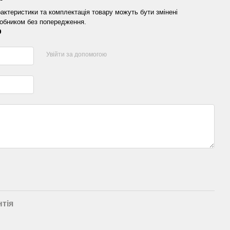
актеристики та комплектація товару можуть бути змінені
обником без попередження.
р
Увійти за допомогою
нтія