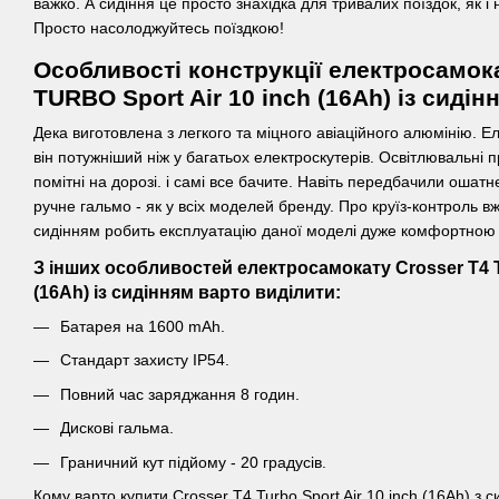
важко. А сидіння це просто знахідка для тривалих поїздок, як і 
Просто насолоджуйтесь поїздкою!
Особливості конструкції електросамок
TURBO Sport Air 10 inch (16Ah) із сидін
Дека виготовлена ​​з легкого та міцного авіаційного алюмінію. Е
він потужніший ніж у багатьох електроскутерів. Освітлювальні 
помітні на дорозі. і самі все бачите. Навіть передбачили ошатне
ручне гальмо - як у всіх моделей бренду. Про круїз-контроль вже
сидінням робить експлуатацію даної моделі дуже комфортною 
З інших особливостей електросамокату Crosser T4 T
(16Ah) із сидінням варто виділити:
Батарея на 1600 mAh.
Стандарт захисту IP54.
Повний час заряджання 8 годин.
Дискові гальма.
Граничний кут підйому - 20 градусів.
Кому варто купити Crosser T4 Turbo Sport Air 10 inch (16Ah) з 