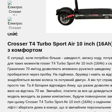
Опис
Crosser T4 Turbo Sport Air 10 inch (16Ah
з комфортом
Є ситуації, коли потрібно більше - швидкості, запасу ходу, пот
для таких моментів rosser T4 Turbo Sport Air 10 inch (16Ah) з с
Граничних 70 км/год дозволяють впевнено рухатися швидкому по
пробиратися через пробку. На підйомах, бруківці і навіть за ві
знадобляться великі колеса та потужний двигун. А він тут справ
просто так. Та й батарея відповідно йому, що разом дозволяє 
ваги на відстань 70 км. Звичайно, платити за все це доведеть
модель виходить за рамки компактних, будучи повноцінною за
при цьому Crosser T4 Turbo Sport Air 10 inch (16Ah) з сидінням
ліфті і зберігати дома в коморі, що зі звичайним персональни