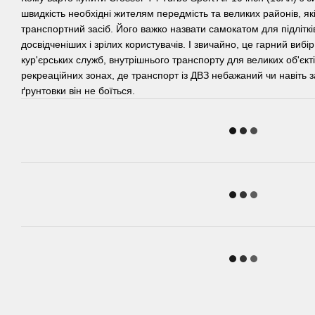
швидкість необхідні жителям передмість та великих районів, я
транспортний засіб. Його важко назвати самокатом для підліткі
досвідченіших і зрілих користувачів. І звичайно, це гарний вибі
кур'єрських служб, внутрішнього транспорту для великих об'єкті
рекреаційних зонах, де транспорт із ДВЗ небажаний чи навіть
ґрунтовки він не боїться.