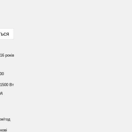
ться
 16 років
00
 1500 Вт
од
км/год
кові