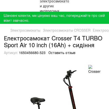
Шановні клієнти, ми цінуємо ваш час, попереджайте про свій
візит завчасно.
Электросамокаты
Электросамокаты CROSSER
Електроса
Електросамокат Crosser T4 TURBO
Sport Air 10 inch (16Ah) + сидіння
Артикул:
1650456680-523
Оставить отзыв