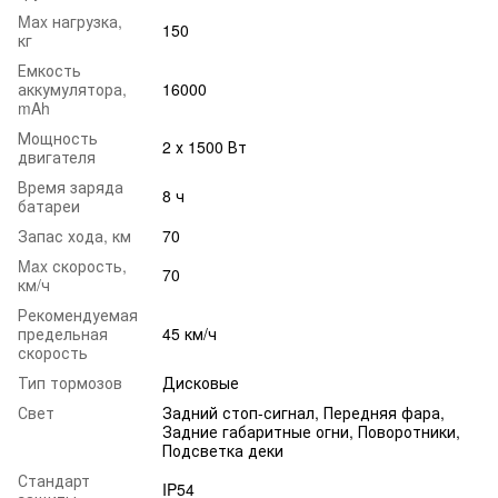
Mаx нагрузка,
150
кг
Емкость
аккумулятора,
16000
mAh
Мощность
2 х 1500 Вт
двигателя
Время заряда
8 ч
батареи
Запас хода, км
70
Max скорость,
70
км/ч
Рекомендуемая
предельная
45 км/ч
скорость
Тип тормозов
Дисковые
Свет
Задний стоп-сигнал, Передняя фара,
Задние габаритные огни, Поворотники,
Подсветка деки
Стандарт
IP54