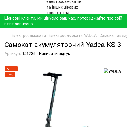
Шановні клієнти, ми цінуємо ваш час, попереджайте про свій
візит завчасно.
Електросамокати
Електросамокати YADEA
Самокат акум
Самокат акумуляторний Yadea KS 3
Артикул:
121735
Написати відгук
АКЦІЯ
−7%