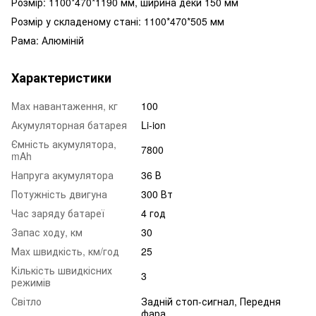
Розмір: 1100*470*1190 мм, ширина деки 150 мм
Розмір у складеному стані: 1100*470*505 мм
Рама: Алюміній
Характеристики
Mаx навантаження, кг
100
Акумуляторная батарея
Li-ion
Ємність акумулятора,
7800
mAh
Напруга акумулятора
36 В
Потужність двигуна
300 Вт
Час заряду батареї
4 год
Запас ходу, км
30
Маx швидкість, км/год
25
Кількість швидкісних
3
режимів
Світло
Задній стоп-сигнал, Передня
фара