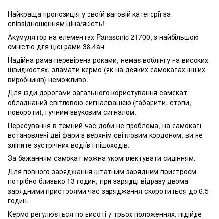
Найкраща пропозиція у своїй ваговій категорії за
співвідношенням ціна/якість!
Акумулятор на елементах Panasonic 21700, з найбільшою
ємністю для цієї рами 38.4aч
Надійна рама перевірена роками, немає воблінгу на високих
швидкостях, зламати кермо (як на деяких самокатах інших
виробників) неможливо.
Для їзди дорогами загального користування самокат
обладнаний світловою сигналізацією (габарити, стопи,
повороти), гучним звуковим сигналом.
Пересування в темний час доби не проблема, на самокаті
встановлені дві фари з верхнім світловим кордоном, ви не
зліпите зустрічних водіїв і пішоходів.
За бажанням самокат можна укомплектувати сидінням.
Для повного заряджання штатним зарядним пристроєм
потрібно близько 13 годин, при зарядці відразу двома
зарядними пристроями час заряджання скоротиться до 6.5
годин.
Кермо регулюється по висоті у трьох положеннях, підійде