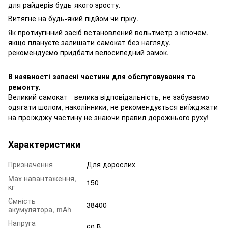
для райдерів будь-якого зросту.
Витягне на будь-який підйом чи гірку.
Як протиугінний засіб встановлений вольтметр з ключем,
якщо плануєте залишати самокат без нагляду,
рекомендуємо придбати велосипедний замок.
В наявності запасні частини для обслуговування та
ремонту.
Великий самокат - велика відповідальність, не забуваємо
одягати шолом, наколінники, не рекомендується виїжджати
на проїжджу частину не знаючи правил дорожнього руху!
Характеристики
Призначення
Для дорослих
Mаx навантаження,
150
кг
Ємність
38400
акумулятора, mAh
Напруга
60 В