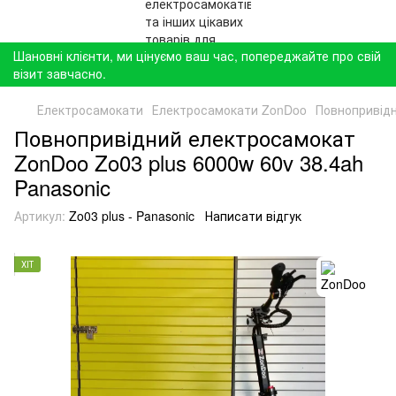
Шановні клієнти, ми цінуємо ваш час, попереджайте про свій
візит завчасно.
Електросамокати
Електросамокати ZonDoo
Повнопривідн
Повнопривідний електросамокат
ZonDoo Zo03 plus 6000w 60v 38.4ah
Panasonic
Артикул:
Zo03 plus - Panasonic
Написати відгук
ХІТ