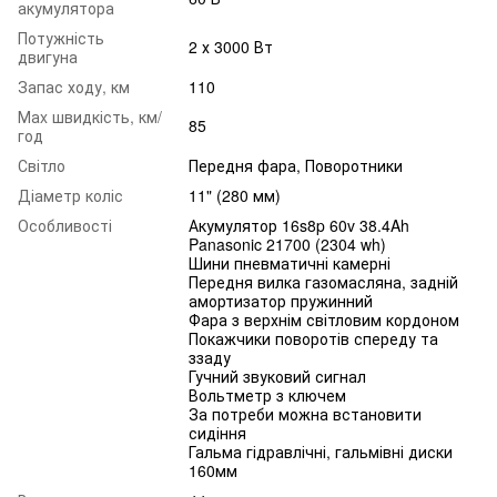
акумулятора
Потужність
2 х 3000 Вт
двигуна
Запас ходу, км
110
Маx швидкість, км/
85
год
Світло
Передня фара, Поворотники
Діаметр коліс
11" (280 мм)
Особливості
Акумулятор 16s8p 60v 38.4Ah
Panasonic 21700 (2304 wh)
Шини пневматичні камерні
Передня вилка газомасляна, задній
амортизатор пружинний
Фара з верхнім світловим кордоном
Покажчики поворотів спереду та
ззаду
Гучний звуковий сигнал
Вольтметр з ключем
За потреби можна встановити
сидіння
Гальма гідравлічні, гальмівні диски
160мм