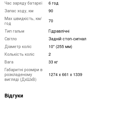
Час заряду батареї
6 год
Запас ходу, км
90
Маx швидкість, км/
70
год
Тип гальм
Гідравлічні
Світло
Задній стоп-сигнал
Діаметр коліс
10" (255 мм)
Колькість коліс
2
Вага
33 кг
Габаритні розміри в
розкладеному
1274 х 661 х 1339
вигляді (ДхШхВ)
Відгуки