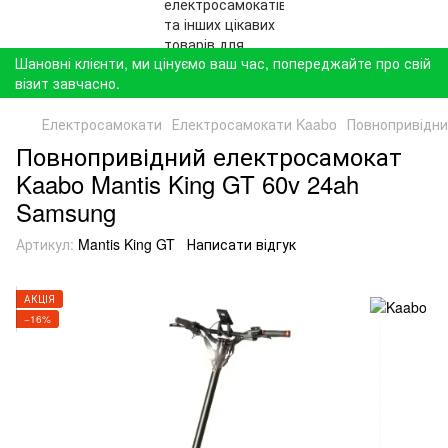
Шановні клієнти, ми цінуємо ваш час, попереджайте про свій
візит завчасно.
Електросамокати
Електросамокати Kaabo
Повнопривідни
Повнопривідний електросамокат
Kaabo Mantis King GT 60v 24ah
Samsung
Артикул:
Mantis King GT
Написати відгук
АКЦІЯ
−16%