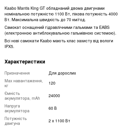
Kaabo Mantis King GT обладнаний двома двигунами
номінальною потужністю 1100 Вт, пікова потужність 4000
Вт. Максимальна швидкість до 70 км/год.
Самокат оснащений гідравлічними гальмами та EABS
(електронною антиблокувальною гальмівною системою).
Всі нові самокати Kaabo мають клас захисту від вологи
IPX5.
Характеристики
Призначення
Для дорослих
Mаx навантаження,
120
кг
Ємність
24000
акумулятора, mAh
Напруга
60 В
акумулятора
Потужність
2 х 1100 Вт
двигуна