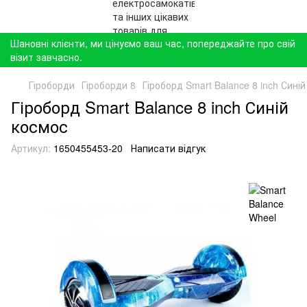
Шановні клієнти, ми цінуємо ваш час, попереджайте про свій
візит завчасно.
Гіроборди
Гіроборди 8
Гіроборд Smart Balance 8 inch Сині
Гіроборд Smart Balance 8 inch Синій
космос
Артикул:
1650455453-20
Написати відгук