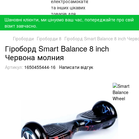
Шановні клієнти, ми цінуємо ваш час, попереджайте про свій
візит завчасно.
Гіроборди
Гіроборди 8
Гіроборд Smart Balance 8 inch Чер
Гіроборд Smart Balance 8 inch
Червона молния
Артикул:
1650455444-16
Написати відгук