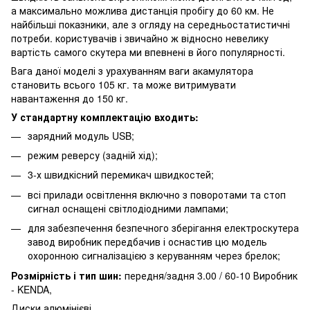
а максимально можлива дистанція пробігу до 60 км. Не
найбільші показники, але з огляду на середньостатистичні
потреби. користувачів і звичайно ж відносно невелику
вартість самого скутера ми впевнені в його популярності.
Вага даної моделі з урахуванням ваги акамулятора
становить всього 105 кг. та може витримувати
навантаження до 150 кг.
У стандартну комплектацію входить:
зарядний модуль USB;
режим реверсу (задній хід);
3-х швидкісний перемикач швидкостей;
всі прилади освітлення включно з поворотами та стоп
сигнал оснащені світлодіодними лампами;
для забезпечення безпечного зберігання електроскутера
завод виробник передбачив і оснастив цю модель
охоронною сигналізацією з керуванням через брелок;
Розмірність і тип шин:
передня/задня 3.00 / 60-10 Виробник
- KENDA,
Диски алюмінієві