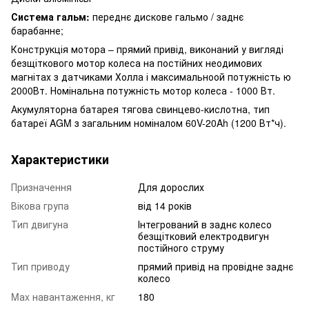
Система гальм:
переднє дискове гальмо / заднє
барабанне;
Конструкція мотора – прямий привід, виконаний у вигляді
безщіткового мотор колеса на постійних неодимових
магнітах з датчиками Холла і максимальноой потужність ю
2000Вт. Номінальна потужність мотор колеса - 1000 Вт.
Акумуляторна батарея тягова свинцево-кислотна, тип
батареї AGM з загальним номіналом 60V-20Ah (1200 Вт*ч).
Характеристики
Призначення
Для дорослих
Вікова група
від 14 років
Тип двигуна
Інтегрований в заднє колесо
безщітковий електродвигун
постійного струму
Тип приводу
прямий привід на провідне заднє
колесо
Mаx навантаження, кг
180