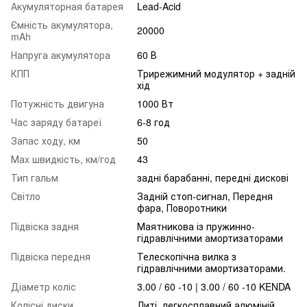
Акумуляторная батарея
Lead-Acid
Ємність акумулятора,
20000
mAh
Напруга акумулятора
60 В
КПП
Трирежимний модулятор + задній
хід
Потужність двигуна
1000 Вт
Час заряду батареї
6-8 год
Запас ходу, км
50
Маx швидкість, км/год
43
Тип гальм
задні барабанні, передні дискові
Світло
Задній стоп-сигнал, Передня
фара, Поворотники
Підвіска задня
Маятникова із пружинно-
гідравлічними амортизаторами
Підвіска передня
Телескопічна вилка з
гідравлічними амортизаторами.
Діаметр коліс
3.00 / 60 -10 | 3.00 / 60 -10 KENDA
Колісні диски
Литі, легкосплавний алюміній