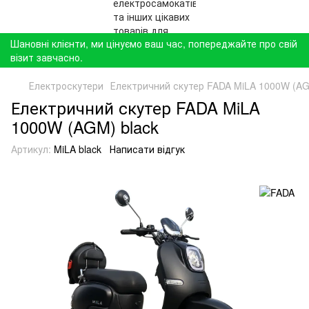
Шановні клієнти, ми цінуємо ваш час, попереджайте про свій
візит завчасно.
Електроскутери
Електричний скутер FADA MiLA 1000W (AG
Електричний скутер FADA MiLA
1000W (AGM) black
Артикул:
MiLA black
Написати відгук