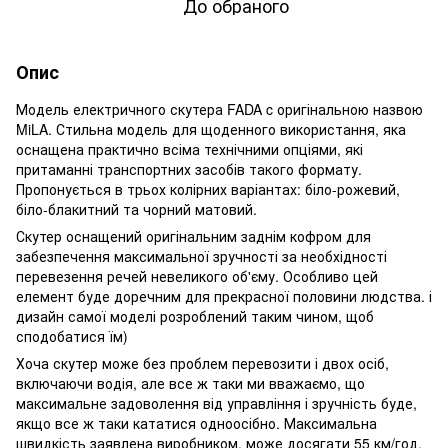
До обраного
Опис
Модель електричного скутера FADA c оригінальною назвою
MiLA. Стильна модель для щоденного використання, яка
оснащена практично всіма технічними опціями, які
притаманні транспортних засобів такого формату.
Пропонується в трьох колірних варіантах: біло-рожевий,
біло-блакитний та чорний матовий.
Скутер оснащений оригінальним заднім кофром для
забезпечення максимальної зручності за необхідності
перевезення речей невеликого об'єму. Особливо цей
елемент буде доречним для прекрасної половини людства. і
дизайн самої моделі розроблений таким чином, щоб
сподобатися їм)
Хоча скутер може без проблем перевозити і двох осіб,
включаючи водія, але все ж таки ми вважаємо, що
максимальне задоволення від управління і зручність буде,
якщо все ж таки кататися одноосібно. Максимальна
швидкість заявлена виробником. може досягати 55 км/год,