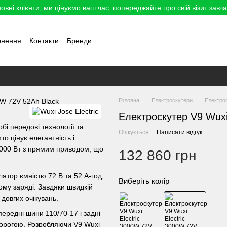
овні клієнти, ми цінуємо ваш час, попереджайте про свій візит завча
рнення
Контакти
Бренди
Головна
Електроскутери
Електрос
Електроскутер V9 Wuxi
обі передові технології та
Очікується
Написати відгук
о цінує елегантність і
3000 Вт з прямим приводом, що
132 860 грн
ятор ємністю 72 В та 52 А-год,
Виберіть колір
му заряді. Завдяки швидкій
 довгих очікувань.
ередні шини 110/70-17 і задні
 дорогою. Розробляючи V9 Wuxi