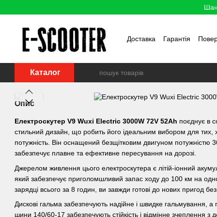
Перейти до основного контенту
Шан
Доставка
Гарантія
Пове
Каталог
Опис
Електроскутер V9 Wuxi Electric 3000W 72V 52Ah
поєднує в с
стильний дизайн, що робить його ідеальним вибором для тих, хт
потужність. Він оснащений безщітковим двигуном потужністю 
забезпечує плавне та ефективне пересування на дорозі.
Джерелом живлення цього електроскутера є літій-іонний акумул
який забезпечує приголомшливий запас ходу до 100 км на одно
зарядці всього за 8 годин, ви завжди готові до нових пригод без
Дискові гальма забезпечують надійне і швидке гальмування, а п
шини 140/60-17 забезпечують стійкість і відмінне зчеплення з