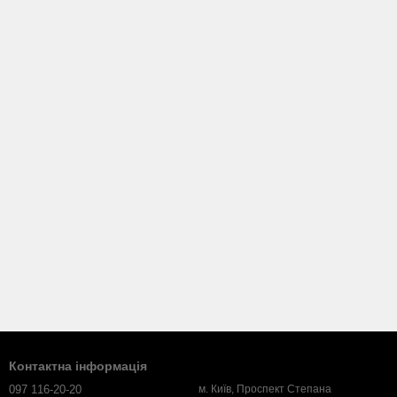
Контактна інформація
097 116-20-20
м. Київ, Проспект Степана