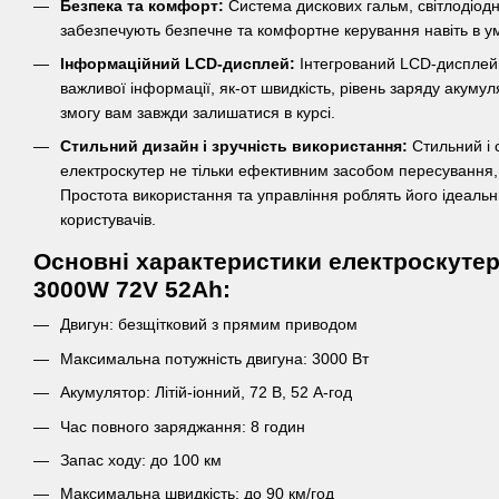
Безпека та комфорт:
Система дискових гальм, світлодіодні
забезпечують безпечне та комфортне керування навіть в ум
Інформаційний LCD-дисплей:
Інтегрований LCD-дисплей 
важливої інформації, як-от швидкість, рівень заряду акуму
змогу вам завжди залишатися в курсі.
Стильний дизайн і зручність використання:
Стильний і 
електроскутер не тільки ефективним засобом пересування
Простота використання та управління роблять його ідеаль
користувачів.
Основні характеристики електроскутера
3000W 72V 52Ah:
Двигун: безщітковий з прямим приводом
Максимальна потужність двигуна: 3000 Вт
Акумулятор: Літій-іонний, 72 В, 52 А-год
Час повного заряджання: 8 годин
Запас ходу: до 100 км
Максимальна швидкість: до 90 км/год