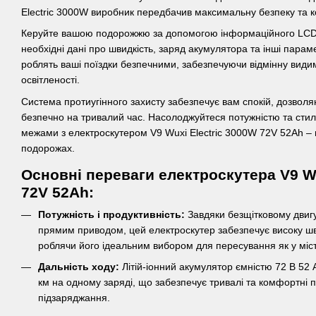
Electric 3000W виробник передбачив максимальну безпеку та 
Керуйте вашою подорожжю за допомогою інформаційного LCD 
необхідні дані про швидкість, заряд акумулятора та інші парамет
роблять ваші поїздки безпечними, забезпечуючи відмінну видим
освітленості.
Система протиугінного захисту забезпечує вам спокій, дозвол
безпечно на тривалий час. Насолоджуйтеся потужністю та стил
межами з електроскутером V9 Wuxi Electric 3000W 72V 52Ah –
подорожах.
Основні переваги електроскутера V9 Wu
72V 52Ah:
Потужність і продуктивність:
Завдяки безщітковому двигу
прямим приводом, цей електроскутер забезпечує високу шви
роблячи його ідеальним вибором для пересування як у місті
Дальність ходу:
Літій-іонний акумулятор ємністю 72 В 52 
км на одному заряді, що забезпечує тривалі та комфортні п
підзаряджання.