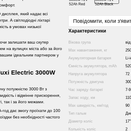
комфорт.
дисплея, який надає всі
ри. А світлодіодні ліхтарі
Повідомити, коли з'яви
ість в умовах низької
Характеристики
яючи залишати ваш скутер
Вікова група
від
ем на вулицях міста або за його
Mаx навантаження, кг
25
 вашим ідеальним партнером у
Акумуляторная батарея
Li-
Ємність акумулятора, mAh
52
xi Electric 3000W
Напруга акумулятора
72
Потужність двигуна
30
ну потужністю 3000 Вт з
Час заряду батареї
7-9
дкість і відмінне прискорення,
Запас ходу, км
11
, так і за його межами.
Маx швидкість, км/год
90
А-год дає змогу проїхати до 100
Тип гальм
Ди
оїздки без необхідності частого
Діаметр коліс
17"
Колькість коліс
2