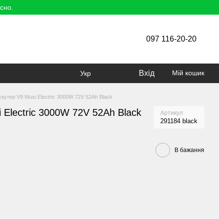
сно.
097 116-20-20
Вхід
Мій кошик
Укр
кутер V9 Wuxi Electric 3000W 72V 52Ah Black
 Electric 3000W 72V 52Ah Black
Артикул
291184 black
В бажання