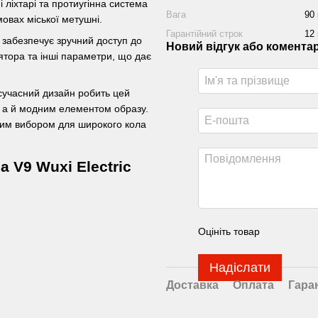
 ліхтарі та протиугінна система
Вага
90 
овах міської метушні.
Гарантійний строк
12 
забезпечує зручний доступ до
Новий відгук або комента
лятора та інші параметри, що дає
сучасний дизайн робить цей
, а й модним елементом образу.
ним вибором для широкого кола
 V9 Wuxi Electric
Оцініть товар
Надіслати
Доставка
Оплата
Гара