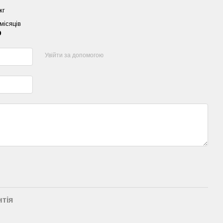
кг
місяців
р
Увійти за допомогою
нтія