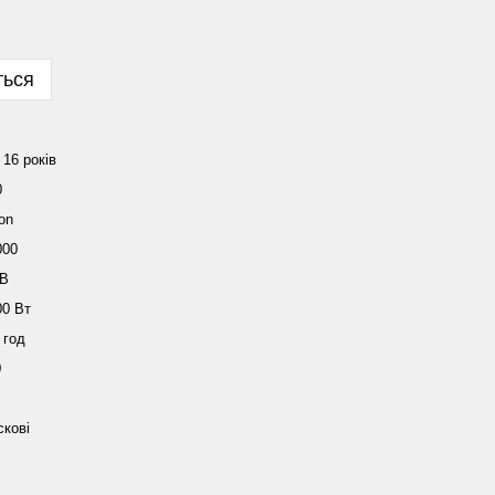
ться
 16 років
0
ion
000
 В
00 Вт
 год
0
скові