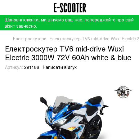
Шановні клієнти, ми цінуємо ваш час, попереджайте про свій
візит завчасно.
Електроскутери
Електроскутер TV6 mid-drive Wuxi Electric
Електроскутер TV6 mid-drive Wuxi
Electric 3000W 72V 60Ah white & blue
Артикул:
291186
Написати відгук