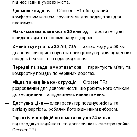
під час їзди в умовах міста.
Двомісне сидіння
— Crosser TR1 обладнаний
комфортним місцем, зручним як для водія, так і для
пасажира.
Максимальна швидкість 35 км/год
— достатня для
швидкої їзди та економії часу в дорозі.
Ємний акумулятор 20 AH, 72V
— запас ходу до 50 км
дозволяє використовувати електроскутер для щоденних
поїздок без частого підзаряджання.
Передні та задні амортизатори
— гарантують м’яку та
комфортну поїздку по нерівних дорогах.
Міцна та надійна конструкція
— Crosser TR1
розроблений для довговічності, що робить його стійким
до зношування та підвищених навантажень.
Доступна ціна
— електроскутер поєднує якість та
вигідну вартість, роблячи його відмінним вибором.
Гарантія від офіційного магазину на 24 місяці
—
підтверджує надійність та довговічність електротрайка
Crosser TR1.