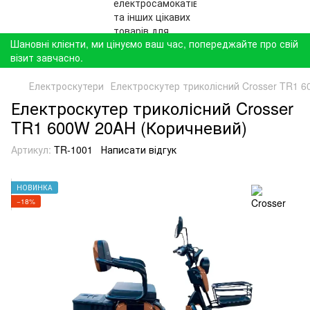
Шановні клієнти, ми цінуємо ваш час, попереджайте про свій
візит завчасно.
Електроскутери
Електроскутер триколісний Crosser TR1 
Електроскутер триколісний Crosser
TR1 600W 20AH (Коричневий)
Артикул:
TR-1001
Написати відгук
НОВИНКА
−18%