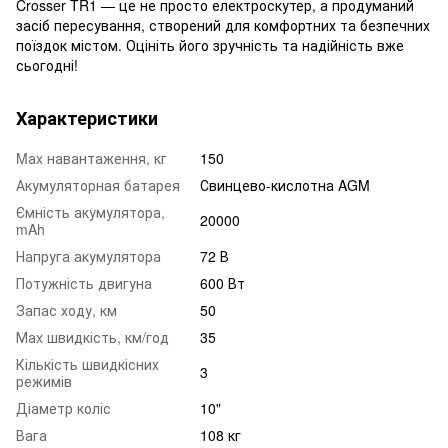
Crosser TR1 — це не просто електроскутер, а продуманий
засіб пересування, створений для комфортних та безпечних
поїздок містом. Оцініть його зручність та надійність вже
сьогодні!
Характеристики
Mаx навантаження, кг
150
Акумуляторная батарея
Свинцево-кислотна AGM
Ємність акумулятора,
20000
mAh
Напруга акумулятора
72 В
Потужність двигуна
600 Вт
Запас ходу, км
50
Маx швидкість, км/год
35
Кількість швидкісних
3
режимів
Діаметр коліс
10"
Вага
108 кг