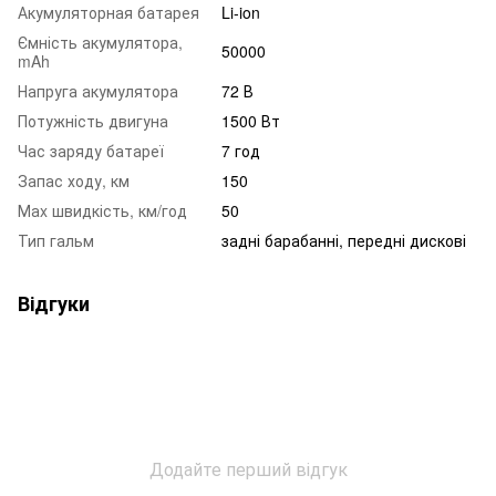
Акумуляторная батарея
Li-ion
Ємність акумулятора,
50000
mAh
Напруга акумулятора
72 В
Потужність двигуна
1500 Вт
Час заряду батареї
7 год
Запас ходу, км
150
Маx швидкість, км/год
50
Тип гальм
задні барабанні, передні дискові
Відгуки
Додайте перший відгук