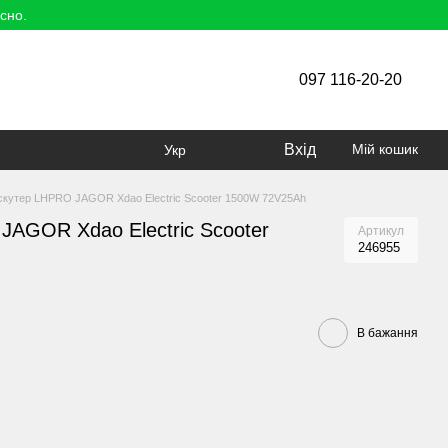
сно.
097 116-20-20
Вхід
Мій кошик
Укр
скутер LHPRO JAGOR Xdao Electric Scooter 1500W 72V25Ah
JAGOR Xdao Electric Scooter
Артикул
246955
В бажання