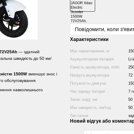
Повідомити, коли з'яви
Характеристики
Mаx навантаження, кг
15
 72V25Ah
— здатний
альна швидкість до 50 км/
Акумуляторная батарея
Li-
Ємність акумулятора, mAh
25
ністю 1500W
зменшує знос і
Напруга акумулятора
72
го обслуговування.
Потужність двигуна
15
руднення навколишнього
Час заряду батареї
7 г
Запас ходу, км
50
Маx швидкість, км/год
50
Тип гальм
зад
Новий відгук або комента