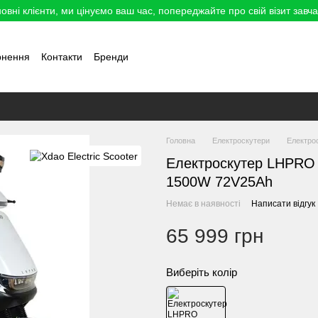
овні клієнти, ми цінуємо ваш час, попереджайте про свій візит завча
рнення
Контакти
Бренди
Головна
Електроскутери
Електро
Електроскутер LHPRO 
1500W 72V25Ah
Немає в наявності
Написати відгук
65 999 грн
Виберіть колір