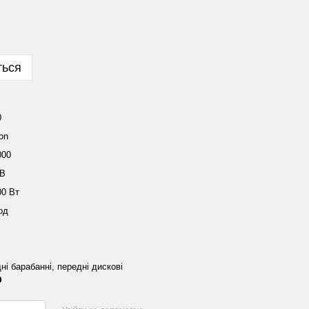
ться
0
ion
000
 В
00 Вт
од
ні барабанні, передні дискові
р