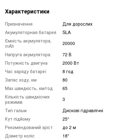
Характеристики
Призначення
Для дорослих
Акумуляторная батарея
SLA
Ємність акумулятора,
20000
mAh
Напруга акумулятора
72 В
Потужність двигуна
2000 Вт
Час заряду батареї
8 год
Запас ходу, км
80
Маx швидкість, км/год
65
Кількість швидкісних
3
режимів
Тип гальм
Дискові гідравлічні
Кут підйому
25°
Рекомендований зріст
до 2 м
Діаметр коліс
18"