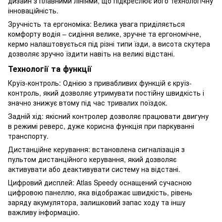
дизайн з плавними лініями, що підкреслює його технологічну
інноваційність.
Зручність та ергономіка: Велика увага приділяється
комфорту водія – сидіння велике, зручне та ергономічне,
кермо налаштовується під різні типи їзди, а висота скутера
дозволяє зручно їздити навіть на великі відстані.
Технології та функції
Круїз-контроль: Однією з привабливих функцій є круїз-
контроль, який дозволяє утримувати постійну швидкість і
значно знижує втому під час тривалих поїздок.
Задній хід: якісний контролер дозволяє працювати двигуну
в режимі реверс, дуже корисна функція при паркуванні
транспорту.
Дистанційне керування: встановлена ​​сигналізація з
пультом дистанційного керування, який дозволяє
активувати або деактивувати систему на відстані.
Цифровий дисплей: Atlas Speedy оснащений сучасною
цифровою панеллю, яка відображає швидкість, рівень
заряду акумулятора, залишковий запас ходу та іншу
важливу інформацію.