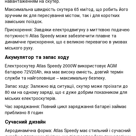
навантаженням на скутер.
Максимальна швидкість скутера 65 км/год, що робить його
зручним як для пересування містом, так і для коротких
заміських поїздок.
Прискорення: Завдяки електродвигуну з миттєвою подачею
потужності Atlas Speedy може забезпечити плавне та
динамічне прискорення, що є великою перевагою в умовах
міського руху.
Акумулятор та запас ходу
Електроскутер Atlas Speedy 2000W використовує AGM
батарею 72V20Ah, яка має високу ємність, довгий термін
служби та найголовніше – максимальну безпеку.
Запас ходу: Залежно від ситуації, скутер може проїхати до
80 км на одному заряді, що є дуже добрим показником для
міських електроскутерів.
Час заряджання: Повний цикл заряджання батареї займає
приблизно 8 годин
Сучасний дизайн
Аеродинамічна форма: Atlas Speedy має стильний і сучасний