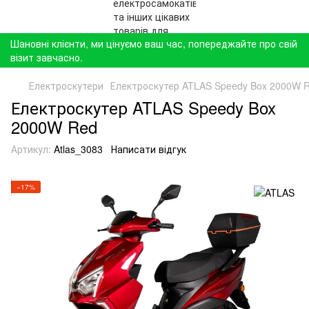
Шановні клієнти, ми цінуємо ваш час, попереджайте про свій
візит завчасно.
Електроскутери
Електроскутер ATLAS Speedy Box 2000W 
Електроскутер ATLAS Speedy Box
2000W Red
Артикул:
Atlas_3083
Написати відгук
−17%