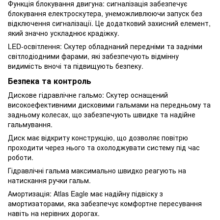
Функція блокування двигуна: сигналізація забезпечує
блокування електроскутера, унеможливлюючи запуск без
відключення сигналізації. Це додатковий захисний елемент,
який значно ускладнює крадіжку.
LED-освітлення: Скутер обладнаний передніми та задніми
світлодіодними фарами, які забезпечують відмінну
видимість вночі та підвищують безпеку.
Безпека та контроль
Дискове гідравлічне гальмо: Скутер оснащений
високоефективними дисковими гальмами на передньому та
задньому колесах, що забезпечують швидке та надійне
гальмування.
Диск має відкриту конструкцію, що дозволяє повітрю
проходити через нього та охолоджувати систему під час
роботи.
Гідравлічні гальма максимально швидко реагують на
натискання ручки гальм.
Амортизація: Atlas Eagle має надійну підвіску з
амортизаторами, яка забезпечує комфортне пересування
навіть на нерівних дорогах.