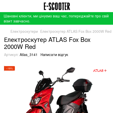
Шановні клієнти, ми цінуємо ваш час, попереджайте про свій
візит завчасно.
Електроскутери
Електроскутер ATLAS Fox Box 2000W Red
Електроскутер ATLAS Fox Box
2000W Red
Артикул:
Atlas_3141
Написати відгук
−19%