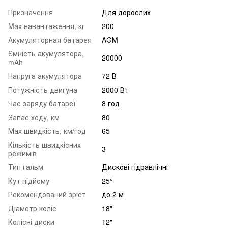
Призначення
Для дорослих
Mаx навантаження, кг
200
Акумуляторная батарея
AGM
Ємність акумулятора,
20000
mAh
Напруга акумулятора
72 В
Потужність двигуна
2000 Вт
Час заряду батареї
8 год
Запас ходу, км
80
Маx швидкість, км/год
65
Кількість швидкісних
3
режимів
Тип гальм
Дискові гідравлічні
Кут підйому
25°
Рекомендований зріст
до 2 м
Діаметр коліс
18"
Колісні диски
12"