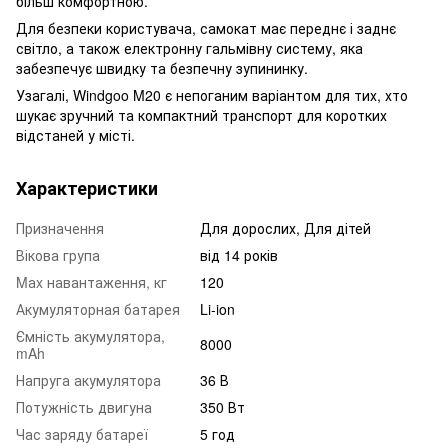
більш комфортною.
Для безпеки користувача, самокат має переднє і заднє
світло, а також електронну гальмівну систему, яка
забезпечує швидку та безпечну зупининку.
Узагалі, Windgoo M20 є непоганим варіантом для тих, хто
шукає зручний та компактний транспорт для коротких
відстаней у місті.
Характеристики
Призначення
Для дорослих, Для дітей
Вікова група
від 14 років
Mаx навантаження, кг
120
Акумуляторная батарея
Li-ion
Ємність акумулятора,
8000
mAh
Напруга акумулятора
36 В
Потужність двигуна
350 Вт
Час заряду батареї
5 год