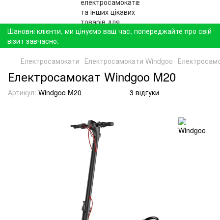
Шановні клієнти, ми цінуємо ваш час, попереджайте про свій
візит завчасно.
Електросамокати
Електросамокати Windgoo
Електросам
Електросамокат Windgoo M20
Артикул:
Windgoo M20
3 відгуки