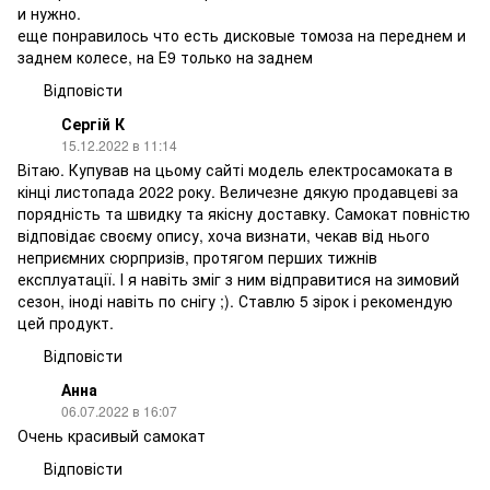
и нужно.
еще понравилось что есть дисковые томоза на переднем и
заднем колесе, на Е9 только на заднем
Відповісти
Сергій К
15.12.2022 в 11:14
Вітаю. Купував на цьому сайті модель електросамоката в
кінці листопада 2022 року. Величезне дякую продавцеві за
порядність та швидку та якісну доставку. Самокат повністю
відповідає своєму опису, хоча визнати, чекав від нього
неприємних сюрпризів, протягом перших тижнів
експлуатації. І я навіть зміг з ним відправитися на зимовий
сезон, іноді навіть по снігу ;). Ставлю 5 зірок і рекомендую
цей продукт.
Відповісти
Анна
06.07.2022 в 16:07
Очень красивый самокат
Відповісти