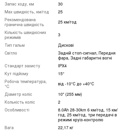
Запас ходу, км
30
Маx швидкість, км/год
25
Рекомендована
25 км/год
гранична швидкість
Кількість швидкісних
3
режимів
Тип гальм
Дискові
Світло
Задній стоп-сигнал, Передня
фара, Задні габаритні вогні
Стандарт захисту
IPX4
Кут підйому
15°
Робоча температура,
від -10°С до +40°С
°C
Діаметр коліс
10" (255 мм)
Колькість коліс
2
Особливості
8.0Ah 28-30km 6 км/год, 15 км/
год, 25 км/год, три передачі в
режимі круїз-контролю
Вага
22,17 кг