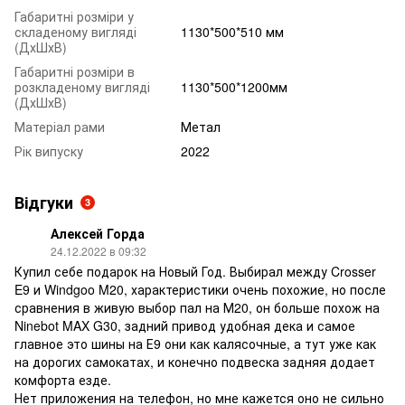
Габаритні розміри у
складеному вигляді
1130*500*510 мм
(ДхШхВ)
Габаритні розміри в
розкладеному вигляді
1130*500*1200мм
(ДхШхВ)
Матеріал рами
Метал
Рік випуску
2022
Відгуки
3
Алексей Горда
24.12.2022 в 09:32
Купил себе подарок на Новый Год. Выбирал между Crosser
E9 и Windgoo M20, характеристики очень похожие, но после
сравнения в живую выбор пал на М20, он больше похож на
Ninebot MAX G30, задний привод удобная дека и самое
главное это шины на Е9 они как калясочные, а тут уже как
на дорогих самокатах, и конечно подвеска задняя додает
комфорта езде.
Нет приложения на телефон, но мне кажется оно не сильно