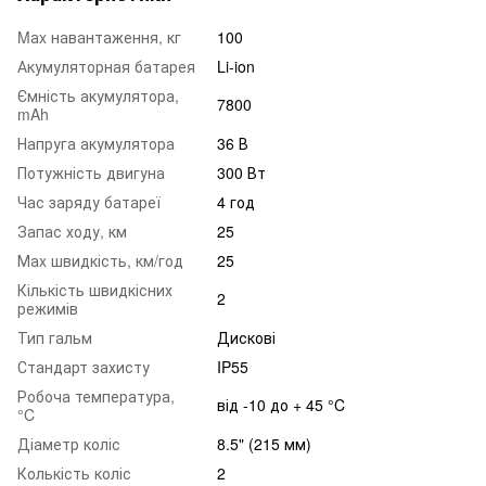
Mаx навантаження, кг
100
Акумуляторная батарея
Li-ion
Ємність акумулятора,
7800
mAh
Напруга акумулятора
36 В
Потужність двигуна
300 Вт
Час заряду батареї
4 год
Запас ходу, км
25
Маx швидкість, км/год
25
Кількість швидкісних
2
режимів
Тип гальм
Дискові
Стандарт захисту
IP55
Робоча температура,
від -10 до + 45 °C
°C
Діаметр коліс
8.5" (215 мм)
Колькість коліс
2