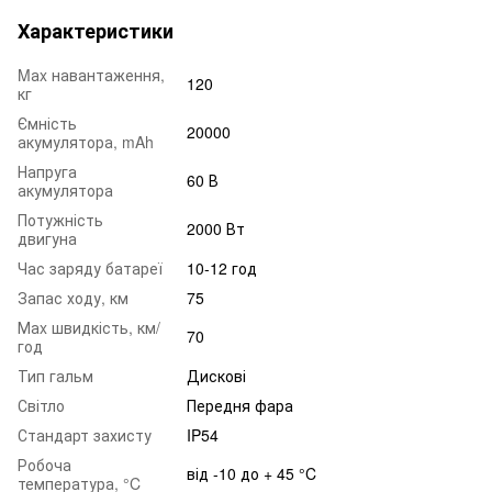
Характеристики
Mаx навантаження,
120
кг
Ємність
20000
акумулятора, mAh
Напруга
60 В
акумулятора
Потужність
2000 Вт
двигуна
Час заряду батареї
10-12 год
Запас ходу, км
75
Маx швидкість, км/
70
год
Тип гальм
Дискові
Світло
Передня фара
Стандарт захисту
IP54
Робоча
від -10 до + 45 °C
температура, °C