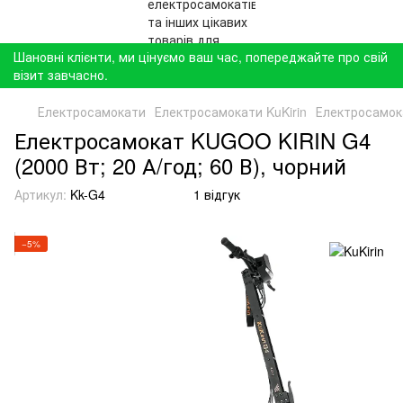
Шановні клієнти, ми цінуємо ваш час, попереджайте про свій
візит завчасно.
Електросамокати
Електросамокати KuKirin
Електросамока
Електросамокат KUGOO KIRIN G4
(2000 Вт; 20 А/год; 60 В), чорний
Артикул:
Kk-G4
1 відгук
−5%