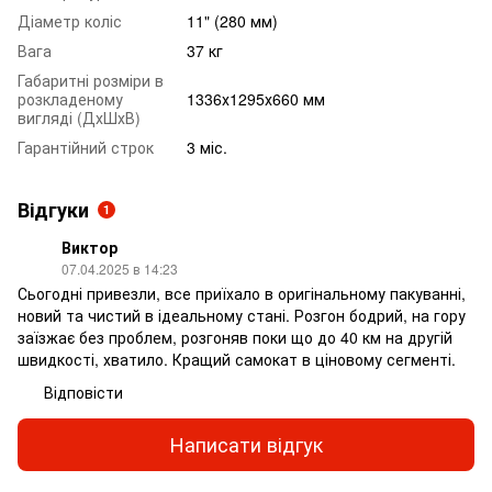
Діаметр коліс
11" (280 мм)
Вага
37 кг
Габаритні розміри в
розкладеному
1336х1295х660 мм
вигляді (ДхШхВ)
Гарантійний строк
3 міс.
Відгуки
1
Виктор
07.04.2025 в 14:23
Сьогодні привезли, все приїхало в оригінальному пакуванні,
новий та чистий в ідеальному стані. Розгон бодрий, на гору
заїзжає без проблем, розгоняв поки що до 40 км на другій
швидкості, хватило. Кращий самокат в ціновому сегменті.
Відповісти
Написати відгук