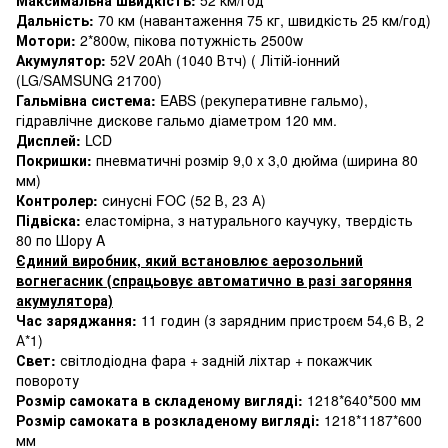
Дальність:
70 км (навантаження 75 кг, швидкість 25 км/год)
Мотори:
2*800w, пікова потужність 2500w
Акумулятор:
52V 20Ah (1040 Втч) ( Літій-іонний
(LG/SAMSUNG 21700)
Гальмівна система:
EABS (рекуперативне гальмо),
гідравлічне дискове гальмо діаметром 120 мм.
Дисплей:
LCD
Покришки:
пневматичні розмір 9,0 x 3,0 дюйма (ширина 80
мм)
Контролер:
синусні FOC (52 В, 23 А)
Підвіска:
еластомірна, з натурального каучуку, твердість
80 по Шору A
Єдиний виробник, який встановлює аерозольний
вогнегасник (спрацьовує автоматично в разі загоряння
акумулятора)
Час заряджання:
11 годин (з зарядним пристроєм 54,6 В, 2
А*1)
Свет:
світлодіодна фара + задній ліхтар + покажчик
повороту
Розмір самоката в складеному вигляді:
1218*640*500 мм
Розмір самоката в розкладеному вигляді:
1218*1187*600
мм