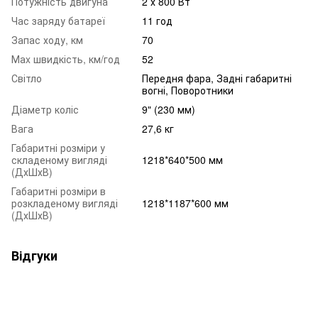
Потужність двигуна
2 х 800 Вт
Час заряду батареї
11 год
Запас ходу, км
70
Маx швидкість, км/год
52
Світло
Передня фара, Задні габаритні
вогні, Поворотники
Діаметр коліс
9" (230 мм)
Вага
27,6 кг
Габаритні розміри у
складеному вигляді
1218*640*500 мм
(ДхШхВ)
Габаритні розміри в
розкладеному вигляді
1218*1187*600 мм
(ДхШхВ)
Відгуки