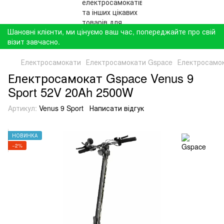
Шановні клієнти, ми цінуємо ваш час, попереджайте про свій
візит завчасно.
Електросамокати
Електросамокати Gspace
Електросамок
Електросамокат Gspace Venus 9
Sport 52V 20Ah 2500W
Артикул:
Venus 9 Sport
Написати відгук
НОВИНКА
−2%