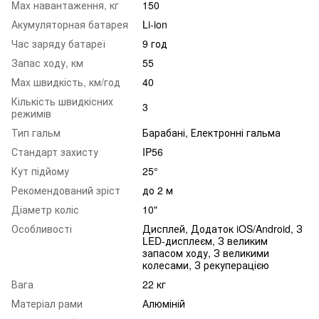
Mаx навантаження, кг
150
Акумуляторная батарея
Li-ion
Час заряду батареї
9 год
Запас ходу, км
55
Маx швидкість, км/год
40
Кількість швидкісних
3
режимів
Тип гальм
Барабані, Електронні гальма
Стандарт захисту
IP56
Кут підйому
25°
Рекомендований зріст
до 2 м
Діаметр коліс
10"
Особливості
Дисплей, Додаток iOS/Android, З
LED-дисплеєм, З великим
запасом ходу, З великими
колесами, З рекуперацією
Вага
22 кг
Матеріал рами
Алюміній