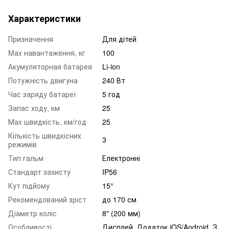
Характеристики
Призначення
Для дітей
Mаx навантаження, кг
100
Акумуляторная батарея
Li-ion
Потужність двигуна
240 Вт
Час заряду батареї
5 год
Запас ходу, км
25
Маx швидкість, км/год
25
Кількість швидкісних
3
режимів
Тип гальм
Електронні
Стандарт захисту
IP56
Кут підйому
15°
Рекомендований зріст
до 170 см
Діаметр коліс
8" (200 мм)
Особливості
Дисплей, Додаток iOS/Android, З