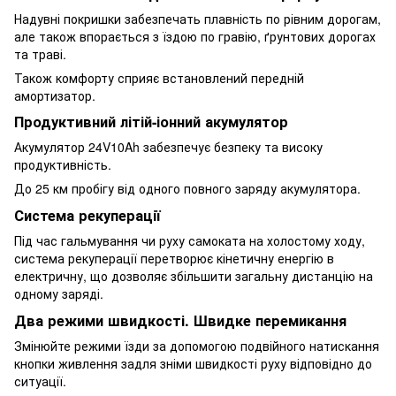
Надувні покришки забезпечать плавніcть по рівним дорогам,
але також впорається з їздою по гравію, ґрунтових дорогах
та траві.
Також комфорту сприяє встановлений передній
амортизатор.
Продуктивний літій-іонний акумулятор
Акумулятор 24V10Ah забезпечує безпеку та високу
продуктивність.
До 25 км пробігу від одного повного заряду акумулятора.
Система рекуперації
Під час гальмування чи руху самоката на холостому ходу,
система рекуперації перетворює кінетичну енергію в
електричну, що дозволяє збільшити загальну дистанцію на
одному заряді.
Два режими швидкості. Швидке перемикання
Змінюйте режими їзди за допомогою подвійного натискання
кнопки живлення задля зніми швидкості руху відповідно до
ситуації.