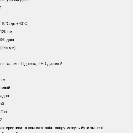
4
 -10°С до +40°С
 120 см
180 днів
 (255 мм)
не гальмо, Підніжка, LED-дисплей
г
 см
міній
ладна
ай
аїна
2
актеристики та комплектація товару можуть бути змінені