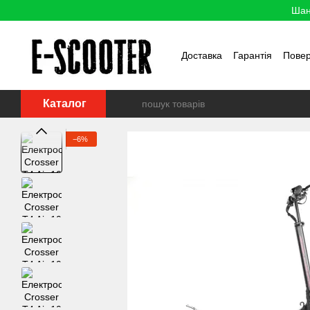
Перейти до основного контенту
Шан
Доставка
Гарантія
Пове
Каталог
−6%