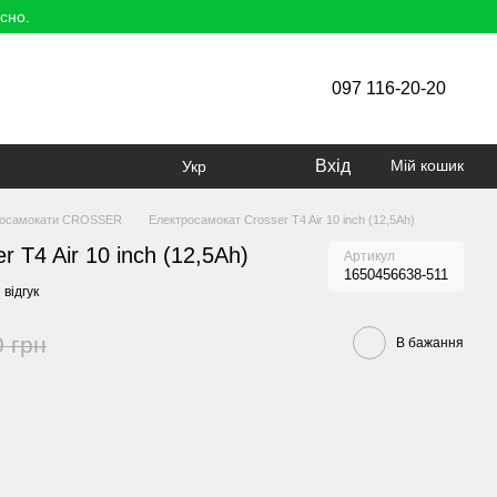
сно.
097 116-20-20
Вхід
Мій кошик
Укр
росамокати CROSSER
Електросамокат Crosser T4 Air 10 inch (12,5Ah)
 T4 Air 10 inch (12,5Ah)
Артикул
1650456638-511
 відгук
0 грн
В бажання