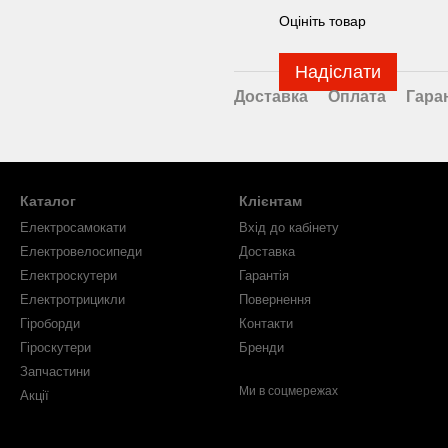
Оцініть товар
Надіслати
Доставка
Оплата
Гара
Каталог
Клієнтам
Електросамокати
Вхід до кабінету
Електровелосипеди
Доставка
Електроскутери
Гарантія
Електротрицикли
Повернення
Гіроборди
Контакти
Гіроскутери
Бренди
Запчастини
Ми в соцмережах
Акції