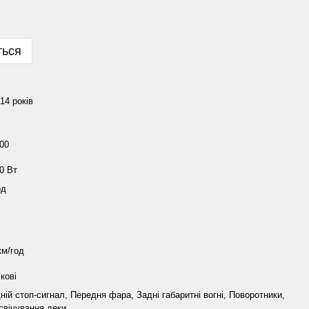
ться
 14 років
00
0 Вт
од
км/год
кові
ній стоп-сигнал, Передня фара, Задні габаритні вогні, Поворотники,
свічування деки