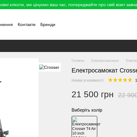
овні клієнти, ми цінуємо ваш час, попереджайте про свій візит завча
рнення
Контакти
Бренди
Головна
Електросамокати
Елект
Електросамокат Crosser
Немає в наявності
1
21 500 грн
22 90
Виберіть колір