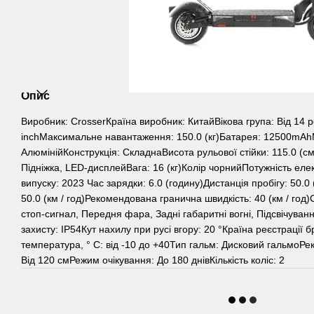
Опис
Виробник: CrosserКраїна виробник: КитайВікова група: Від 14 ро
inchМаксимальне навантаження: 150.0 (кг)Батарея: 12500mAh
АлюмінійКонструкція: СкладнаВисота рульової стійки: 115.0 (с
Підніжка, LED-дисплейВага: 16 (кг)Колір чорнийПотужність елек
випуску: 2023 Час зарядки: 6.0 (годину)Дистанція пробігу: 50.
50.0 (км / год)Рекомендована гранична швидкість: 40 (км / год
стоп-сигнал, Передня фара, Задні габаритні вогні, Підсвічува
захисту: IP54Кут нахилу при русі вгору: 20 °Країна реєстрації 
температура, ° C: від -10 до +40Тип гальм: Дисковий гальмоР
Від 120 смРежим очікування: До 180 днівКількість коліс: 2