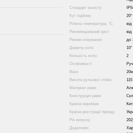
Стандарт захисту
IP5
Кут підйому
20°
Робоча температура, °C
від
Рекомендований зріст
від
Режим очікування
до 
Діаметр коліс
10"
Колькість коліс
2
Особливості
Руч
Вага
20к
Висота рульової стійки
115
Матеріал рами
Алю
Конструкція рами
Ск
Країна виробник
Кит
Країна реєстрації бренду
Укр
Рік випуску
202
Додатково
Хар