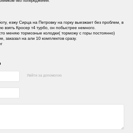
обником без попередження.
оту, езжу Сирца на Петровку на горку выезжает без проблем, в
 взять Кросер т4 турбо, он побыстрее немного.
сто меняю тормозные колодки( торможу с горы постоянно)
е, заказал на али 10 комплектов сразу.
ег
р
Увійти за допомогою