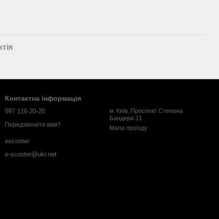
нтія
Контактна інформація
097 116-20-20
м. Київ, Проспект Степана
Бандери 21
Передзвонити вам?
Мапа проїзду
escooter
e-scooter@ukr.net