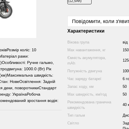
Повідомити, коли з'яви
Характеристики
Вікова група
від
ківРозмір коліс: 10
Mаx навантаження, кг
150
Матеріал рами:
Ємність акумулятора,
125
м)Особливості: Ручне гальмо,
mAh
тродвигуна: 1000.0 (Вт) Рік
Потужність двигуна
100
0 (км)Максимальна швидкість:
Час заряду батареї
6 г
)Стан: НовеОсвітлення: Задній
Запас ходу, км
50
ння деки, поворотникиСтандарт
бренду: УкраїнаРобоча
Маx швидкість, км/год
50
екомендований зростання водія:
Рекомендована гранична
40 
швидкість
Тип гальм
Дис
Світло
Зад
Під