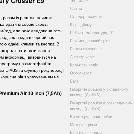
ату Crosser E9
Тип гальм
Світло
Стандарт захисту
й, разом із рештою начинки
ко брати із собою скрізь.
Кут підйому
км/год, але рекомендована все-
Робоча температура, °C
ладів для їзди в чорний час
Рекомендований зріст
гою однієї клямки та кнопки. В
Режим очікування
 контролювати натискання
ум інформації виводиться на
Діаметр коліс
програму на смартфоні та
Колькість коліс
ма E-ABS та функція рекуперації
Особливості
е корисна річ з урахуванням не
Вага
Габаритні розміри у складеному
emium Air 10 inch (7,5Ah)
вигляді (ДхШхВ)
Габаритні розміри в розкладеному
вигляді (ДхШхВ)
Висота рульової стійки
Матеріал рами
Конструкція рами