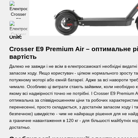
Опис
Crosser E9 Premium Air – оптимальне р
вартість
Далеко не завжди і не всім в електросамокаті необхідні видатні
запасом ходу. Якщо користувач - цілком нормального зросту та
потужному моторі або ємній батареї. Адже за всі навороти тре
чимало. Особливо ці витрати стають зайвими, коли необхідно к
якому всі надмірності точно не потрібні. І Crosser E9 Premium A
оптимальна за співвідношенням ціни та робочих характеристик.
перенесенні, просто складається, з достатнім запасом ходу і т
безпечною) швидкістю - чим не найкраще рішення для не найд
а граничне навантаження в 120 кг - для більшості майбутніх ко
достатньо.