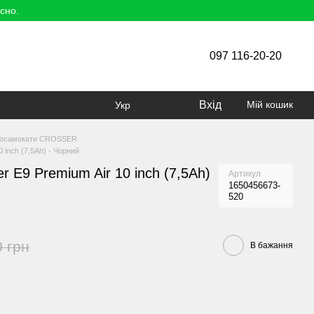
сно.
097 116-20-20
Вхід
Мій кошик
Укр
росамокати CROSSER
 inch (7,5Ah) - Чорний
 E9 Premium Air 10 inch (7,5Ah)
Артикул
1650456673-
520
0 грн
В бажання