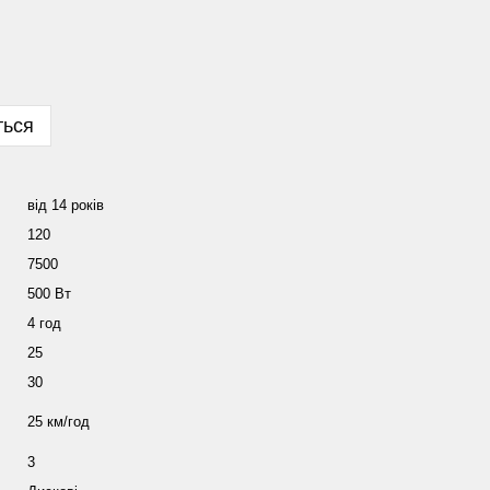
ться
від 14 років
120
7500
500 Вт
4 год
25
30
25 км/год
3