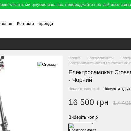
овні клієнти, ми цінуємо ваш час, попереджайте про свій візит завча
рнення
Контакти
Бренди
Головна
Електросамокати
Елект
Електросамокат Crosser E9 Premium Air 10
Електросамокат Crosser
- Чорний
Немає в наявності
Написати відгук
16 500 грн
17 49
Виберіть колір