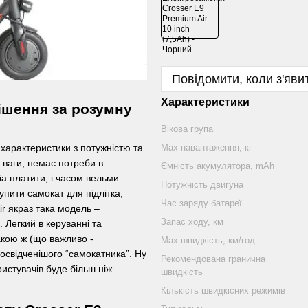
Повідомити, коли з'яви
Характеристики
ішення за розумну
Вікова група
 характеристики з потужністю та
Mаx навантаження, кг
 ваги, немає потреби в
Ємність акумулятора, mAh
ба платити, і часом вельми
Потужність двигуна
упити самокат для підлітка,
Час заряду батареї
ir якраз така модель –
Запас ходу, км
 Легкий в керуванні та
акою ж (що важливо -
Маx швидкість, км/год
освідченішого “самокатника”. Ну
Рекомендована гранична
ристувачів буде більш ніж
швидкість
Кількість швидкісних режимів