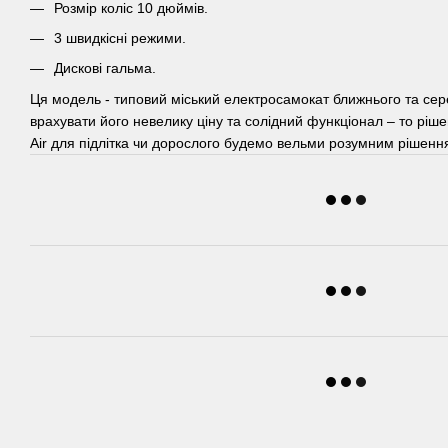
Розмір коліс 10 дюймів.
3 швидкісні режими.
Дискові гальма.
Ця модель - типовий міський електросамокат ближнього та сер
врахувати його невелику ціну та солідний функціонал – то ріш
Air для підлітка чи дорослого будемо вельми розумним рішенн