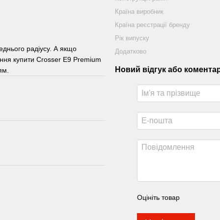
Країна виробник
Країна реєстрації бренду
Рік випуску
еднього радіусу. А якщо
Додатково
ення купити Crosser E9 Premium
Новий відгук або комента
ям.
Оцініть товар