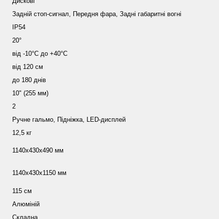
Дискові
Задній стоп-сигнал, Передня фара, Задні габаритні вогні
IP54
20°
від -10°С до +40°С
від 120 см
до 180 днів
10" (255 мм)
2
Ручне гальмо, Підніжка, LED-дисплей
12,5 кг
1140х430х490 мм
1140х430х1150 мм
115 см
Алюміній
Складна