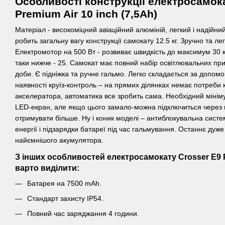
Особливості конструкції електросамок
Premium Air 10 inch (7,5Ah)
Матеріал - високоміцний авіаційний алюміній, легкий і надійни
робить загальну вагу конструкції самокату 12.5 кг. Зручно та лег
Електромотор на 500 Вт - розвиває швидкість до максимум 30 
таки нижче - 25. Самокат має повний набір освітлювальних при
доби. Є підніжка та ручне гальмо. Легко складається за допомо
наявності круїз-контроль – на прямих ділянках немає потреби
акселератора, автоматика все зробить сама. Необхідний мінім
LED-екран, але якщо цього замало-можна підключиться через 
отримувати більше. Ну і коник моделі – антиблокувальна систе
енергії і підзарядки батареї під час гальмування. Останнє дуж
найємнішого акумулятора.
З інших особливостей електросамокату Crosser E9 Pr
варто виділити:
Батарея на 7500 mAh.
Стандарт захисту IP54.
Повний час заряджання 4 години.