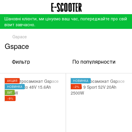
Шановні клієнти, ми цінуємо ваш час, попереджайте про свій
візит завчасно.
Gspace
Gspace
Фильтр
По популярности
АКЦИЯ
НОВИНКА
НОВИНКА
−2%
ХИТ
−9%