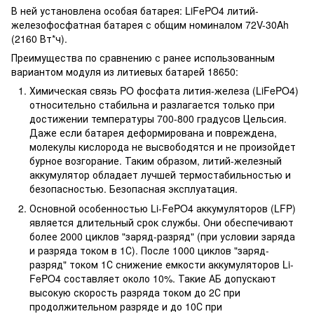
В ней установлена особая батарея: LiFePO4 литий-
железофосфатная батарея с общим номиналом 72V-30Ah
(2160 Вт*ч).
Преимущества по сравнению с ранее использованным
вариантом модуля из литиевых батарей 18650:
Химическая связь PO фосфата лития-железа (LiFePO4)
относительно стабильна и разлагается только при
достижении температуры 700-800 градусов Цельсия.
Даже если батарея деформирована и повреждена,
молекулы кислорода не высвободятся и не произойдет
бурное возгорание. Таким образом, литий-железный
аккумулятор обладает лучшей термостабильностью и
безопасностью. Безопасная эксплуатация.
Основной особенностью Li-FePO4 аккумуляторов (LFP)
является длительный срок службы. Они обеспечивают
более 2000 циклов "заряд-разряд" (при условии заряда
и разряда током в 1С). После 1000 циклов "заряд-
разряд" током 1С снижение емкости аккумуляторов Li-
FePO4 составляет около 10%. Такие АБ допускают
высокую скорость разряда током до 2С при
продолжительном разряде и до 10С при