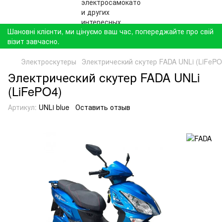
Шановні клієнти, ми цінуємо ваш час, попереджайте про свій
візит завчасно.
Электроскутеры
Электрический скутер FADA UNLi (LiFePO
Электрический скутер FADA UNLi
(LiFePO4)
Артикул:
UNLi blue
Оставить отзыв