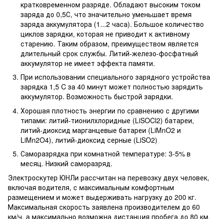
кратковременном разряде. Обладают высоким током
заряда до 0,5С, что значительно уменьшает время
заряда аккумулятора (1...2 часа). Большое количество
циклов зарядки, которая не приводит к активному
старению. Таким образом, преимуществом является
длительный срок службы. Литий-железо-фосфатный
аккумулятор не имеет эффекта памяти.
При использовании специального зарядного устройства
зарядка 1,5 C за 40 минут может полностью зарядить
аккумулятор. Возможность быстрой зарядки.
Хорошая плотность энергии по сравнению с другими
типами: литий-тионилхлоридные (LiSOCl2) батареи,
литий-диоксид марганцевые батареи (LiMnO2 и
LiMn2O4), литий-диоксид серные (LiSO2)
Саморазрядка при комнатной температуре: 3-5% в
месяц. Низкий саморазряд.
Электроскутер ЮНЛи рассчитан на перевозку двух человек,
включая водителя, с максимальным комфортным
размещением и может выдерживать нагрузку до 200 кг.
Максимальная скорость заявлена производителем до 60
км/ч, а максимально возможна дистанция пробега до 80 км.