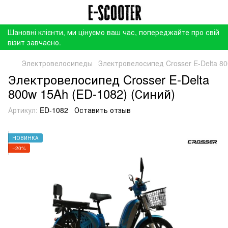
Шановні клієнти, ми цінуємо ваш час, попереджайте про свій
візит завчасно.
Электровелосипеды
Электровелосипед Crosser E-Delta 80
Электровелосипед Crosser E-Delta
800w 15Ah (ED-1082) (Синий)
Артикул:
ED-1082
Оставить отзыв
НОВИНКА
−20%