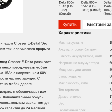
Купить
Быстрый за
Характеристики
Mаx нагрузка, кг
1
ипедом Crosser E-Delta! Этот
ием технологического прорыва
Аккумуляторная батарея
L
Емкость аккумулятора, mAh
1
пед Crosser E-Delta развивает
Напряжение аккумулятора
6
 и легко преодолевать любые
Мощность двигателя
8
ью 15Ah с напряжением 60V
Запас хода, км
5
ости частого зарядки. С
Max скорость, км/ч
6
рт на любой дороге.
Тип тормозов
Б
зводителя обеспечивает вам
Диаметр колес
1
а. Дополнительный бонус -
привлекательным вариантом для
Вес
7
ок гарантии до 24 месяцев
Гарантийный срок
2