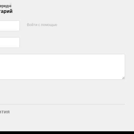
ередні
тарий
Войти с помощью
нтия