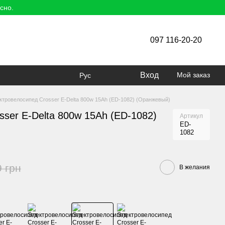
сно.
097 116-20-20
Вход
Мой заказ
Рус
ктровелосипед Crosser E-Delta 800w 15Ah (ED-1082) (Оранжевый)
ser E-Delta 800w 15Ah (ED-1082)
Артикул
ED-
1082
9 грн
В желания