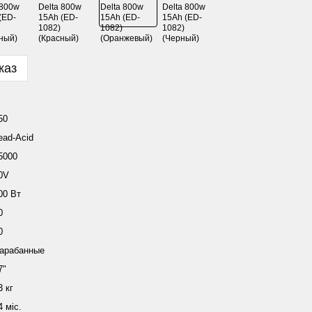
каз
50
ead-Acid
5000
0V
00 Вт
0
0
арабанные
7"
3 кг
4 міс.