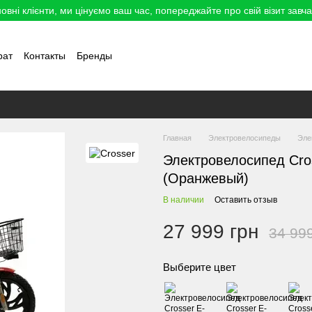
овні клієнти, ми цінуємо ваш час, попереджайте про свій візит завча
рат
Контакты
Бренды
Главная
Электровелосипеды
Эле
Электровелосипед Cros
(Оранжевый)
В наличии
Оставить отзыв
27 999 грн
34 99
Выберите цвет