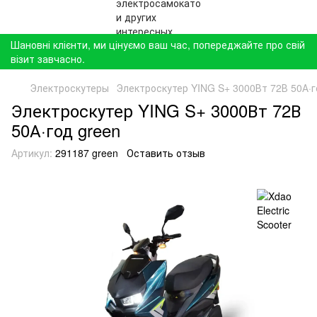
Шановні клієнти, ми цінуємо ваш час, попереджайте про свій
візит завчасно.
Электроскутеры
Электроскутер YING S+ 3000Вт 72В 50А·г
Электроскутер YING S+ 3000Вт 72В
50А·год green
Артикул:
291187 green
Оставить отзыв