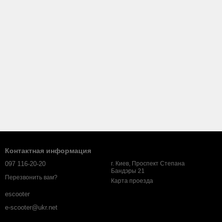
Контактная информация
097 116-20-20
г. Киев, Проспект Степана
Бандэры 21
Перезвонить вам?
Карта проезда
escooter
e-scooter@ukr.net