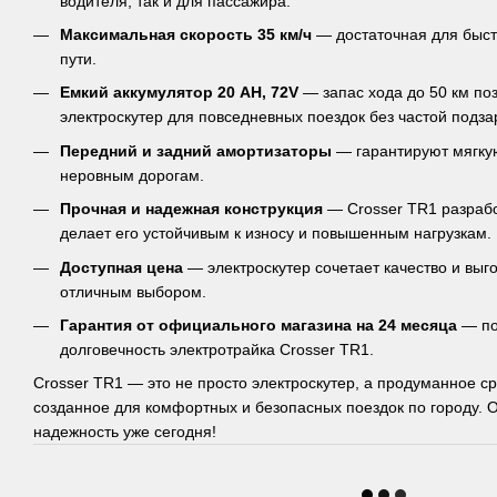
водителя, так и для пассажира.
Максимальная скорость 35 км/ч
— достаточная для быст
пути.
Емкий аккумулятор 20 AH, 72V
— запас хода до 50 км по
электроскутер для повседневных поездок без частой подза
Передний и задний амортизаторы
— гарантируют мягку
неровным дорогам.
Прочная и надежная конструкция
— Crosser TR1 разрабо
делает его устойчивым к износу и повышенным нагрузкам.
Доступная цена
— электроскутер сочетает качество и выг
отличным выбором.
Гарантия от официального магазина на 24 месяца
— по
долговечность электротрайка Crosser TR1.
Crosser TR1 — это не просто электроскутер, а продуманное с
созданное для комфортных и безопасных поездок по городу. О
надежность уже сегодня!