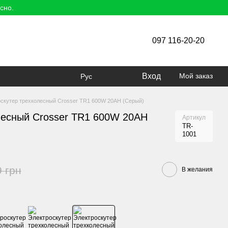
сно.
097 116-20-20
Вход
Мой заказ
Рус
скутер трехколесный Crosser TR1 600W 20AH (Серый)
лесный Crosser TR1 600W 20AH
Артикул
TR-
1001
9 грн
В желания