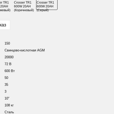
каз
150
Свинцово-кислотная AGM
20000
72 В
600 Вт
50
35
3
10"
108 кг
Сталь