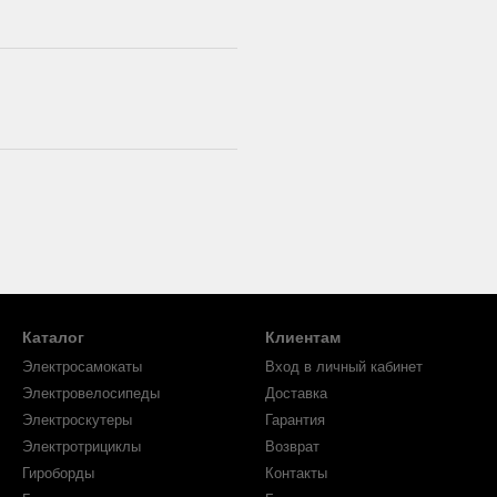
Каталог
Клиентам
Электросамокаты
Вход в личный кабинет
Электровелосипеды
Доставка
Электроскутеры
Гарантия
Электротрициклы
Возврат
Гироборды
Контакты