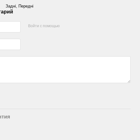
Задні, Передні
тарий
Войти с помощью
нтия