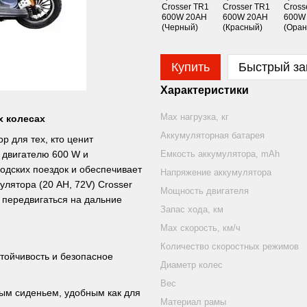
Купить
Быстрый за
Характеристики
Mаx нагрузка, кг
х колесах
Аккумуляторная батарея
р для тех, кто ценит
Емкость аккумулятора, mAh
 двигателю 600 W и
родских поездок и обеспечивает
Напряжение аккумулятора
улятора (20 AH, 72V) Crosser
Мощность двигателя
 передвигаться на дальние
Запас хода, км
Max скорость, км/ч
Количество скоростных режимов
тойчивость и безопасное
Диаметр колес
Вес
м сиденьем, удобным как для
Материал рамы