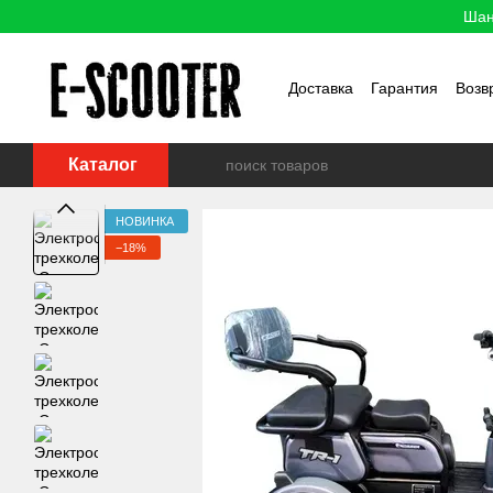
Перейти к основному контенту
Шан
Доставка
Гарантия
Возв
Каталог
НОВИНКА
−18%