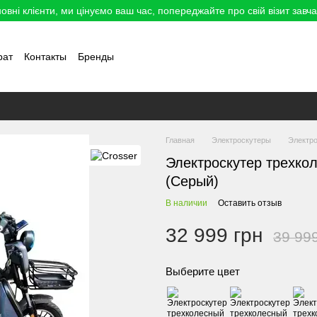
овні клієнти, ми цінуємо ваш час, попереджайте про свій візит завча
рат
Контакты
Бренды
Главная
Электроскутеры
Электро
Электроскутер трехко
(Серый)
В наличии
Оставить отзыв
32 999 грн
39 99
Выберите цвет